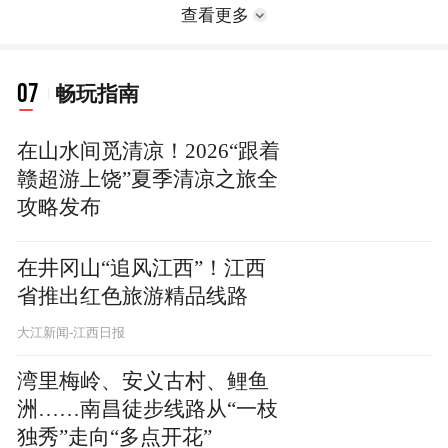
查看更多
07
畅玩指南
在山水间觅清凉！2026“跟着
赣超游上饶”夏季清凉之旅全
攻略发布
在井冈山“追风江西”！江西
省推出红色旅游精品线路
大江新闻-江西日报
湾里梅岭、安义古村、鲤鱼
洲……南昌徒步线路从“一枝
独秀”走向“多点开花”