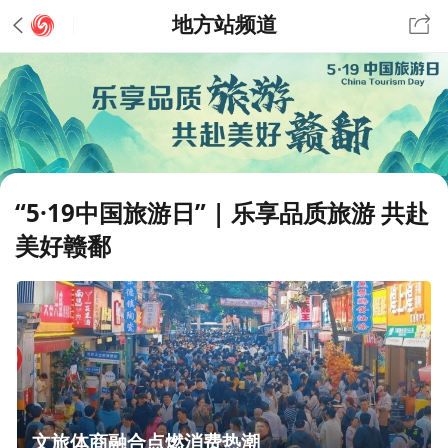
地方站频道
“5·19中国旅游日” | 乐享品质旅游 共赴
美好赣鄱
文旅体商融合点燃消费热潮