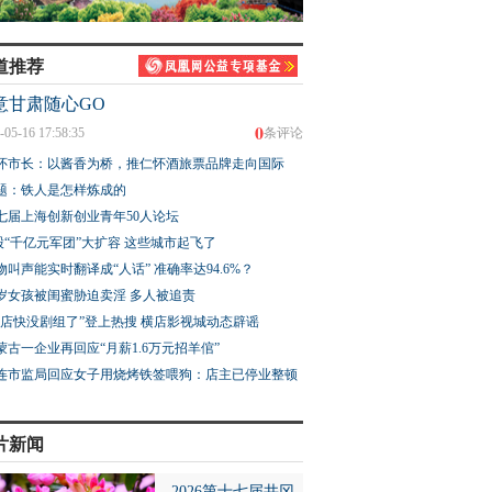
道推荐
意甘肃随心GO
0
-05-16 17:58:35
条评论
怀市长：以酱香为桥，推仁怀酒旅票品牌走向国际
题：铁人是怎样炼成的
七届上海创新创业青年50人论坛
股“千亿元军团”大扩容 这些城市起飞了
物叫声能实时翻译成“人话” 准确率达94.6%？
3岁女孩被闺蜜胁迫卖淫 多人被追责
横店快没剧组了”登上热搜 横店影视城动态辟谣
蒙古一企业再回应“月薪1.6万元招羊倌”
连市监局回应女子用烧烤铁签喂狗：店主已停业整顿
片新闻
2026第十七届井冈