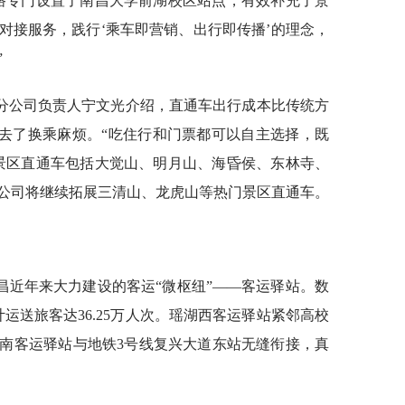
路专门设置了南昌大学前湖校区站点，有效补充了景
对接服务，践行‘乘车即营销、出行即传播’的理念，
”
分公司负责人宁文光介绍，直通车出行成本比传统方
省去了换乘麻烦。“吃住行和门票都可以自主选择，既
景区直通车包括大觉山、明月山、海昏侯、东林寺、
公司将继续拓展三清山、龙虎山等热门景区直通车。
昌近年来大力建设的客运“微枢纽”——客运驿站。数
计运送旅客达36.25万人次。瑶湖西客运驿站紧邻高校
南客运驿站与地铁3号线复兴大道东站无缝衔接，真