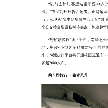
“以前去徐坊客运站坐车要40多
涨。”市民刘丹丹告诉记者。正是这些
点，实现从“集中到集散中心上车”到“
个公交站台增设临时停靠点，构建起“驿
依托“赣悦行”线上平台，南昌还推
地，用9座小型客车精准对接不同群体
来，“赣悦行”平台共开通校园直通车3
客超2000人次。
乘车即旅行 一路皆风景