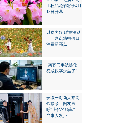
山杜鹃花节将于4月
18日开幕
以春为媒 暖意涌动
——盘点清明假日
消费新亮点
“离职同事被炼化
变成数字永生了”
安徽一对新人乘高
铁接亲，网友直
呼“上亿的婚车”，
当事人发声