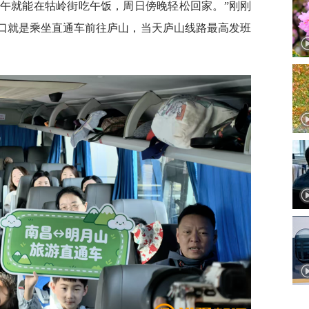
午就能在牯岭街吃午饭，周日傍晚轻松回家。”刚刚
三口就是乘坐直通车前往庐山，当天庐山线路最高发班