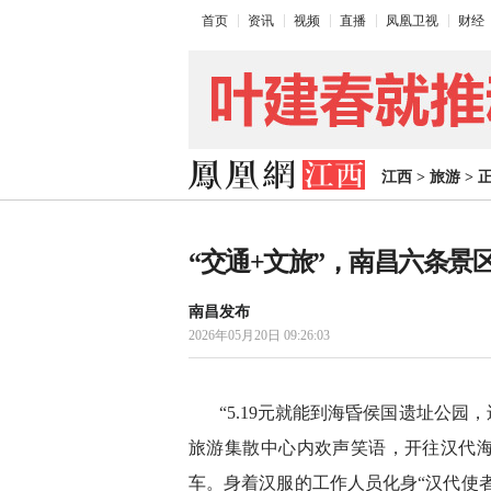
首页
资讯
视频
直播
凤凰卫视
财经
江西
>
旅游
>
“交通+文旅”，南昌六条景
南昌发布
2026年05月20日 09:26:03
“5.19元就能到海昏侯国遗址公园
旅游集散中心内欢声笑语，开往汉代
车。身着汉服的工作人员化身“汉代使者