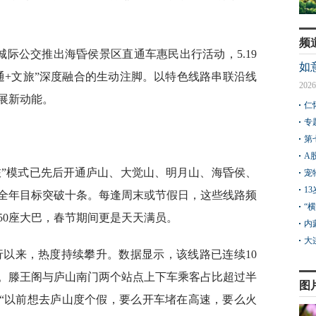
频
城际公交推出海昏侯景区直通车惠民出行活动，5.19
如
通+文旅”深度融合的生动注脚。以特色线路串联沿线
2026
展新动能。
仁
专
第
A
旅”模式已先后开通庐山、大觉山、明月山、海昏侯、
宠
1
全年目标突破十条。每逢周末或节假日，这些线路频
“
50座大巴，春节期间更是天天满员。
内
大
行以来，热度持续攀升。数据显示，该线路已连续10
次。滕王阁与庐山南门两个站点上下车乘客占比超过半
图
。“以前想去庐山度个假，要么开车堵在高速，要么火