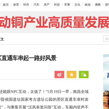
娱乐
体育
时尚
汽车
房产
科技
军事
文化
旅游
佛教
国
站
正文
区直通车串起一路好风景
，还能跟NPC互动，太值了！”5月19日一早，南昌全域
海昏侯国遗址国家考古遗址公园的景区直通车准时发
”，与乘客开展“汉风有奖问答”互动，车厢内笑声不