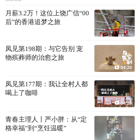
月薪3.2万！这位上饶广信“00
后”的香港追梦之旅
凤见第198期：与它告别 宠
物殡葬师的治愈之旅
04:20
凤见第177期：我让全村人都
喝上了咖啡
04:23
青春主理人丨严小胖：从“定
格幸福”到“烹饪温暖”