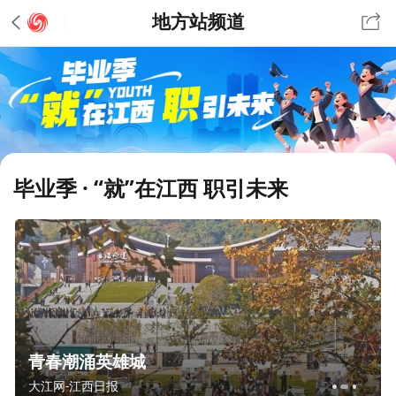
地方站频道
毕业季 · “就”在江西 职引未来
青春潮涌英雄城
大江网-江西日报