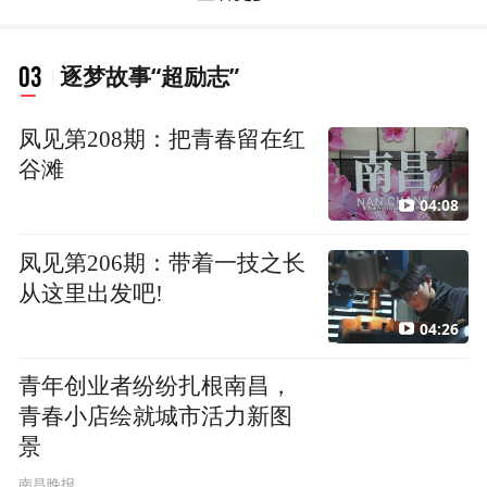
03
逐梦故事“超励志”
凤见第208期：把青春留在红
谷滩
04:08
凤见第206期：带着一技之长
从这里出发吧!
04:26
青年创业者纷纷扎根南昌，
青春小店绘就城市活力新图
景
南昌晚报