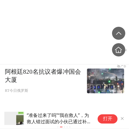
阿根廷820名抗议者爆冲国会
大厦
RT今日俄罗斯
备过来了吗”“我在救人”，为
72岁林青霞痛失两
打开
人错过面试的小伙已通过补
身九寨沟，一身素
：下周报到，先试试看
容