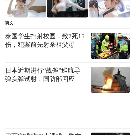
事档案管理服务机构，可通过以下方式直接
查询档案的存放情况：
爽文
1.通过全国人社政务服务平台查询
泰国学生扫射校园，致7死15
伤，犯案前先射杀祖父母
（全国范围可查）
🔗操作步骤：
日本近期进行“战斧”巡航导
弹实弹试射，国防部回应
全国人社政务服务平台
登录
（http://zwfw.mohrss.gov.cn/），在“就业创
业”板块的“跨省流动人员人事档案管理服务”
专栏进行查询。目前，该平台支持档案基础
信息数据已上传的人员在线查询存档情况。