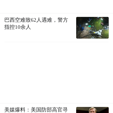
相关服务，高校毕业生应重视个人人事档案
及时将反映政治面貌、工
材料的补充工作，
作经历、教育培训、职业资格、职称等材
巴西空难致62人遇难，警方
料，以及工作变动中形成的相关材料，主动
指控10余人
移交给档案管理服务机构。
档案管理服务机
构在接收到材料后，将按照有关规定进行审
核，审核通过的予以归档。
温馨提示：
1.档案管理服务机构提供免费的流动人员人
事档案基本公共服务，不收取档案保管费、
查阅费、证明费、转递费等费用。
美媒爆料：美国防部高官寻