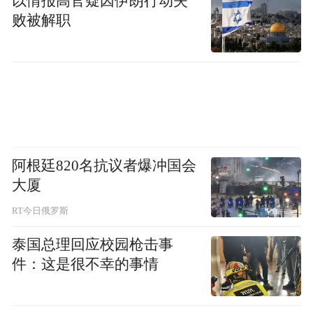
以情报高官疑因伊朗行动失
败被解职
2.联系档案管理
服务机构查询
🔗操作步骤：
阿根廷820名抗议者爆冲国会
部分人员可能因姓名变更或档案基础信息数
大厦
据未上传系统等原因，通过以上方式未能查
RT今日俄罗斯
询到个人档案的存放情况，建议联系户籍地
泰国总理回应校园枪击事
或（原）工作单位所在地的档案管理服务机
件：这是很不幸的事情
构进行查询（机构信息可通过
https://chrm.mohrss.gov.cn/查询）。