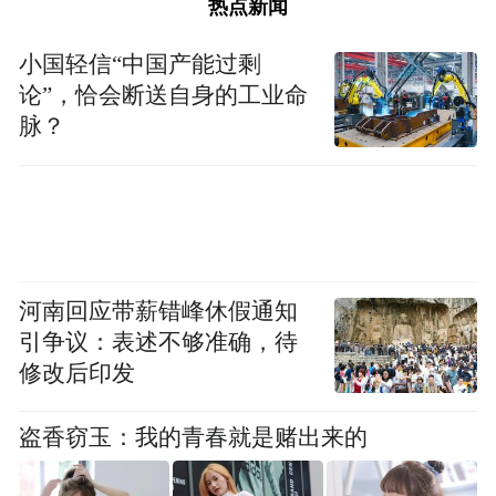
热点新闻
严禁个人保管！
小国轻信“中国产能过剩
严禁私自拆封！
论”，恰会断送自身的工业命
脉？
PART 0
3
档案寄出后如何查询？
毕业后如暂未查询到档案去向，可先向毕业
河南回应带薪错峰休假通知
院校档案管理部门咨询，了解档案是否已转
引争议：表述不够准确，待
出、转出时间及转递去向等情况。在确认档
修改后印发
案已转出后，可联系档案接收单位了解相关
情况。
盗香窃玉：我的青春就是赌出来的
如果档案转往就业地或户籍地的流动人员人