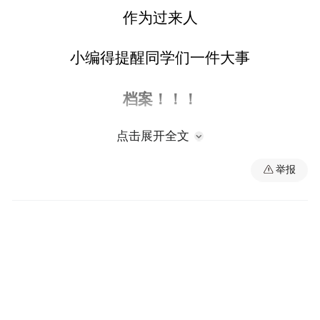
作为过来人
小编得提醒同学们一件大事
档案！！！
点击展开全文
它关乎到个人后续
举报
参加机关、国有企事业单位的
考录招聘
以及办理政审考察
申报职称评审等重要事项