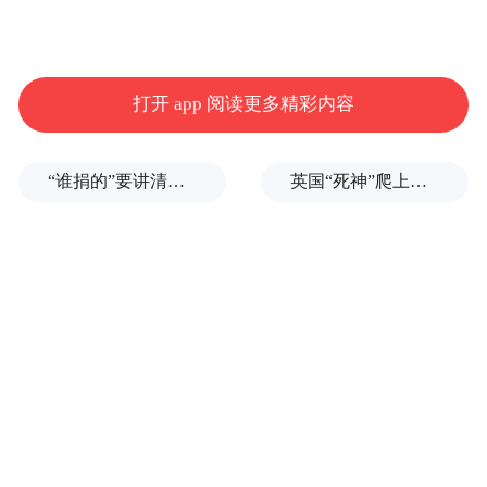
同学们千万别忽略了
1.毕业后，档案放哪里？
打开 app 阅读更多精彩内容
2.档案寄出后如何查询？
“谁捐的”要讲清楚，爱心不能被截胡
英国“死神”爬上医院屋顶凝视50分钟，被罚200英镑
3.个人情况有变化时
档案需要更新吗?
大家关心的档案问题
今天再复习一遍
PART 0
1