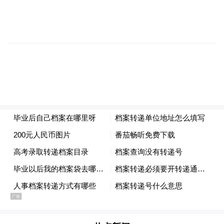
3.暂未就业、出国留学或者创业的：档案可
流动人员
根据本人意愿转递至户籍所在地的
人事档案管理服务机构保管
原
，或按规定在
高校
保留两年。
PART 0
2
档案转递规范与注意事项
根据有关规定，毕业生档案应由高校通过机
要通信、专人送取或邮政特快专递方式，统
一转递至接收单位。
严禁个人自带！