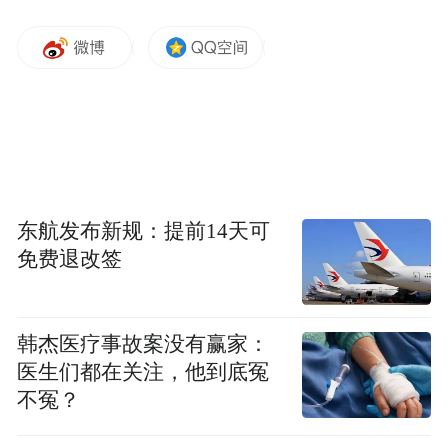
毕业之后，档案该放哪里？
根据个人实际情况，毕业后档案通常会转递
至以下几个地方：
1.到机关、国有企事业单位就业或定向招生
档案转递至就业单位或定向单位保
东航发布新规：提前14天可
就业的：
免费退改签
管
。
2.到非公单位就业的：档案转递至就业地或
韩杰医疗事故案没有赢家：
流动人员人事档案管理服务机构
保
户籍地的
医生们都在关注，他到底冤
管
。
不冤？