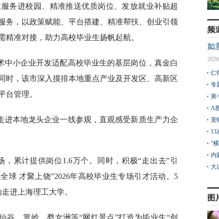
业服务进校园、精准推送优质岗位、发放就业补贴超
条服务，以政策赋能、平台搭建、精准帮扶、创业引领
频
需精准对接，助力高校毕业生扬帆起航。
如
2026
术中小企业开发适配高校毕业生的基层岗位，真金白
仁
同时，该市深入摸排本地重点产业及开发区、高新区
专
平台管理。
第
A
走进本地龙头企业一线参观，直观感受新质生产力企
宠
1
“
内
场，累计提供岗位1.6万个。同时，积极“走出去”引
大
全球 才聚上饶”2026年高校毕业生专场引才活动。5
活动走进上海理工大学。
图
仙谷、篁岭、婺女洲等“网红景点”打造为毕业生“创