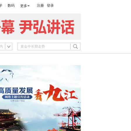
学
数码
注册
登录
更多
内