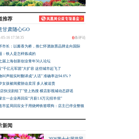
道推荐
意甘肃随心GO
0
-05-16 17:58:35
条评论
怀市长：以酱香为桥，推仁怀酒旅票品牌走向国际
题：铁人是怎样炼成的
七届上海创新创业青年50人论坛
股“千亿元军团”大扩容 这些城市起飞了
物叫声能实时翻译成“人话” 准确率达94.6%？
3岁女孩被闺蜜胁迫卖淫 多人被追责
横店快没剧组了”登上热搜 横店影视城动态辟谣
蒙古一企业再回应“月薪1.6万元招羊倌”
连市监局回应女子用烧烤铁签喂狗：店主已停业整顿
片新闻
2026第十七届井冈