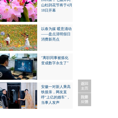
山杜鹃花节将于4月
18日开幕
以春为媒 暖意涌动
——盘点清明假日
消费新亮点
“离职同事被炼化
变成数字永生了”
安徽一对新人乘高
铁接亲，网友直
呼“上亿的婚车”，
当事人发声