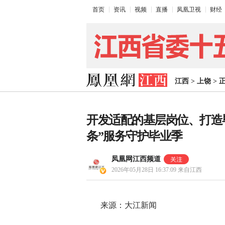
首页
资讯
视频
直播
凤凰卫视
财经
江西
>
上饶
>
开发适配的基层岗位、打造毕
条”服务守护毕业季
凤凰网江西频道
2026年05月28日 16:37:09
来自江西
来源：大江新闻