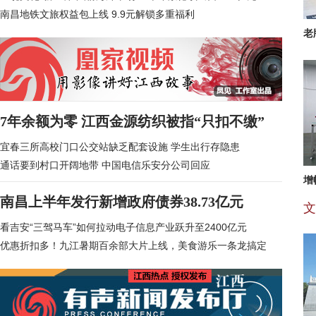
南昌地铁文旅权益包上线 9.9元解锁多重福利
老
7年余额为零 江西金源纺织被指“只扣不缴”
宜春三所高校门口公交站缺乏配套设施 学生出行存隐患
通话要到村口开阔地带 中国电信乐安分公司回应
增
南昌上半年发行新增政府债券38.73亿元
文
看吉安“三驾马车”如何拉动电子信息产业跃升至2400亿元
优惠折扣多！九江暑期百余部大片上线，美食游乐一条龙搞定