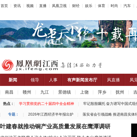
首页
资讯
视频
直播
凤凰卫视
财经
娱乐
体育
时尚
汽车
新闻
领导
人事
有声新闻发布厅
风直播
凤
南昌
赣州
九江
景德镇
上饶
萍乡
抚州
热点：
学习贯彻党的二十届四中全会精神
牢记殷殷嘱托 奋力谱写中国式现
专题：
2026年江西经济半年报出炉
落实省会引领战略 推进南昌实体
叶建春就推动铜产业高质量发展在鹰潭调研