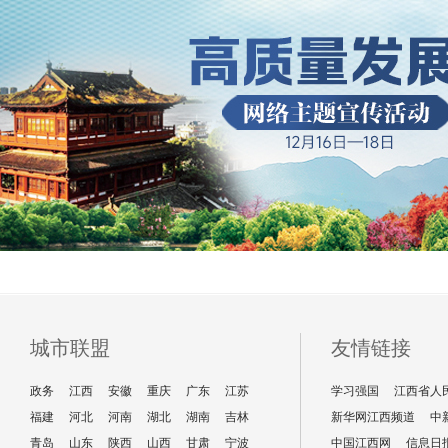
城市联盟
友情链接
政务
江西
安徽
重庆
广东
江苏
学习强国
江西省人
福建
河北
河南
湖北
湖南
吉林
新华网江西频道
中
青岛
山东
陕西
山西
甘肃
宁波
中国江西网
信息日