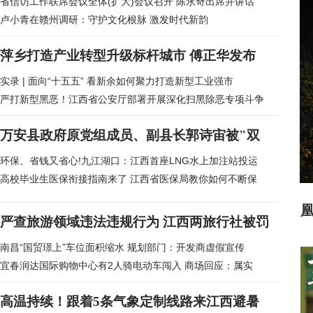
省信访工作联席会议全体(扩大)会议召开 陈永奇出席并讲话
卢小青在赣州调研：守护文化根脉 激发时代新韵
萍乡打造产业转型升级标杆城市 傅正华发布
实录 | 面向“十五五” 看新余如何聚力打造新型工业强市
严打新型黑恶！江西省公安厅部署开展深化扫黑除恶专项斗争
万安县政府原党组成员、副县长郭诗宙被"双
开"
环保、省钱又省心!九江湖口：江西首座LNG水上加注站投运
高校毕业生医保衔接指南来了 江西省医保局教你如何不断保
所
严查旅游领域违法违规行为 江西两旅行社被罚
南昌“国贸璟上”车位面积缩水 规划部门：开发商虚假宣传
宜春润达国际购物中心有2人骑电动车闯入 商场回应：属实
高温持续！跟着5条气象定制线路来江西避暑