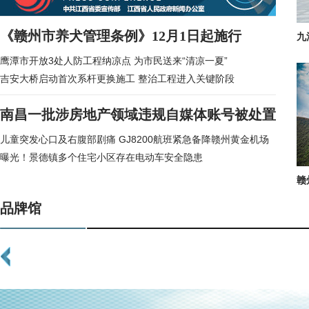
《赣州市养犬管理条例》12月1日起施行
九
鹰潭市开放3处人防工程纳凉点 为市民送来“清凉一夏”
吉安大桥启动首次系杆更换施工 整治工程进入关键阶段
南昌一批涉房地产领域违规自媒体账号被处置
儿童突发心口及右腹部剧痛 GJ8200航班紧急备降赣州黄金机场
曝光！景德镇多个住宅小区存在电动车安全隐患
赣
品牌馆