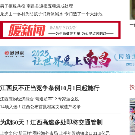
男子拒服兵役 南昌县通报五项惩戒处理
龙虎山一乡村为防孩子们野泳溺水 专门造了一个大泳池
一
投
江西反不正当竞争条例10月1日起施行
江西宠物经济能否“弯道超车”？专家这么说
14项入选！江西公布首批档案文献遗产名录
为期50天！江西高速多处即将交通管制
上饶文化“新三样”圈粉海外市场
上半年景德镇出口31.9亿元