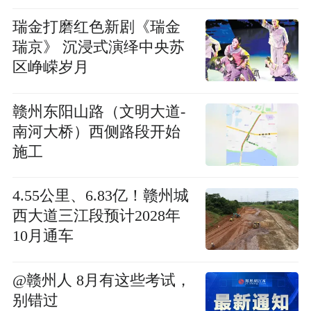
瑞金打磨红色新剧《瑞金
瑞京》 沉浸式演绎中央苏
区峥嵘岁月
赣州东阳山路（文明大道-
南河大桥）西侧路段开始
施工
4.55公里、6.83亿！赣州城
西大道三江段预计2028年
10月通车
@赣州人 8月有这些考试，
别错过