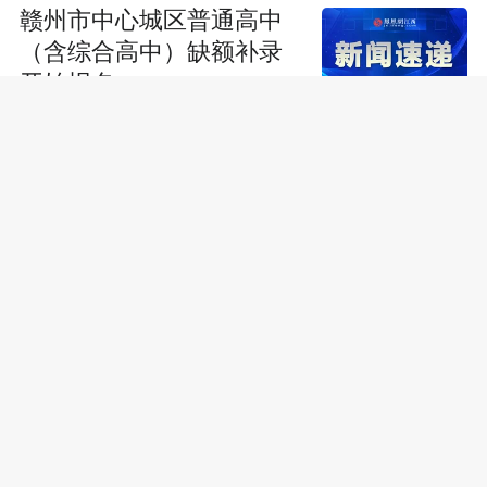
赣州市中心城区普通高中
（含综合高中）缺额补录
开始报名
63户！会昌县第三批公租
房轮候家庭7月31日选房
2只红角鸮幼鸟“落难”于都
多部门联合救助放生
赣州一男孩深夜独自骑车
回家，周围漆黑一片，后
车司机用车灯照亮前方道