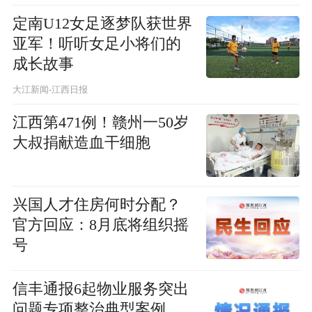
定南U12女足逐梦队获世界
亚军！听听女足小将们的
成长故事
大江新闻-江西日报
江西第471例！赣州一50岁
大叔捐献造血干细胞
兴国人才住房何时分配？
官方回应：8月底将组织摇
号
信丰通报6起物业服务突出
问题专项整治典型案例