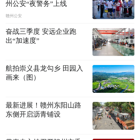
州公安“夜警务”上线
赣州公安
奋战三季度 安远企业跑
出“加速度”
航拍崇义县龙勾乡 田园入
画来（图）
最新进展！赣州东阳山路
东侧开启沥青铺设