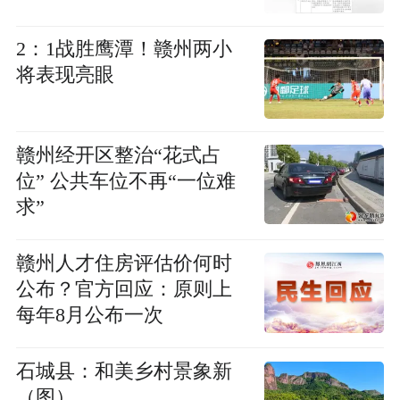
2：1战胜鹰潭！赣州两小
将表现亮眼
赣州经开区整治“花式占
位” 公共车位不再“一位难
求”
赣州人才住房评估价何时
公布？官方回应：原则上
每年8月公布一次
石城县：和美乡村景象新
（图）