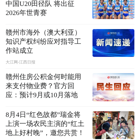
中国U20田径队 将出征
2026年世青赛
赣州市海外（澳大利亚）
知识产权纠纷应对指导工
作站成立
大江网-江西日报
赣州住房公积金何时能用
来支付物业费？官方回
应：预计9月或10月落地
8月4日“红色故都”瑞金将
上演一场农民主演的“红土
地上好村晚”，邀您共赏！