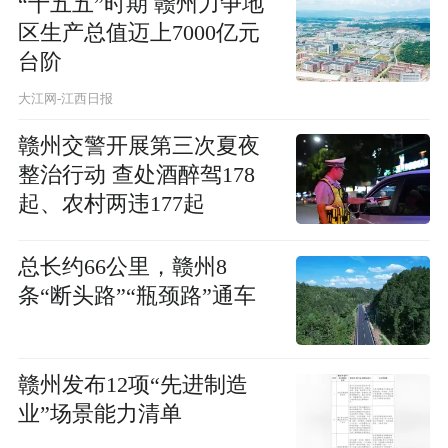
“十五五”时期 赣州力争地
区生产总值迈上7000亿元
台阶
大江网-江西日报
赣州交警开展第三次夏夜
整治行动 查处酒醉驾178
起、农村两违177起
总长约66公里，赣州8
条“断头路”“瓶颈路”通车
赣州发布12项“先进制造
业”场景能力清单