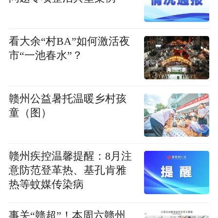
看大余“村BA”如何激活夜
市“一池春水”？
赣州公益暑托温暖乡村孩
童（图）
赣州疾控温馨提醒：8月注
意防范登革热、基孔肯雅
热等蚊媒传染病
事关“赣超”！本周六赣州