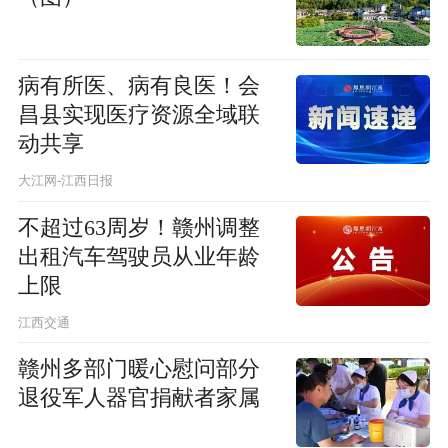
病有所医、病有良医！会
昌县实现医疗资源全域联
动共享
大江网-江西日报
不超过63周岁！赣州调整
出租汽车驾驶员从业年龄
上限
江西交通
赣州多部门暖心慰问部分
退役军人器官捐献者家属