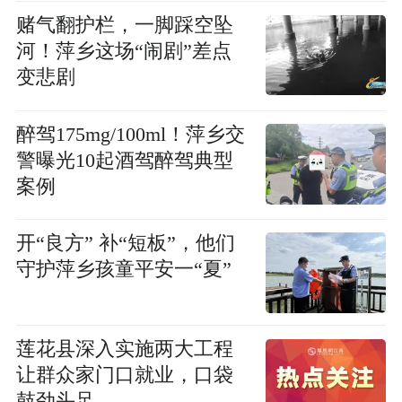
赌气翻护栏，一脚踩空坠
河！萍乡这场“闹剧”差点
变悲剧
醉驾175mg/100ml！萍乡交
警曝光10起酒驾醉驾典型
案例
开“良方” 补“短板”，他们
守护萍乡孩童平安一“夏”
莲花县深入实施两大工程
让群众家门口就业，口袋
鼓劲头足