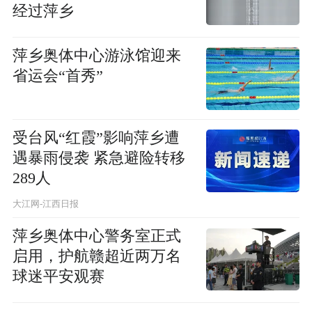
经过萍乡
萍乡奥体中心游泳馆迎来
省运会“首秀”
受台风“红霞”影响萍乡遭
遇暴雨侵袭 紧急避险转移
289人
大江网-江西日报
萍乡奥体中心警务室正式
启用，护航赣超近两万名
球迷平安观赛