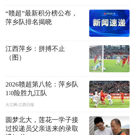
“赣超”最新积分榜公布，
萍乡队排名揭晓
江西萍乡：拼搏不止
（图）
2026赣超第八轮：萍乡队
1∶0险胜九江队
大江网-江西日报
圆梦北大，莲花一学子接
过投递员父亲送来的录取