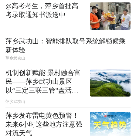
@高考考生，萍乡首批高
考录取通知书派送中
萍乡武功山：智能排队取号系统解锁候乘
新体验
萍乡武功山
机制创新赋能 景村融合富
民——萍乡武功山景区
以“三定三联三管”盘活乡
村资源
萍乡武功山
萍乡发布雷电黄色预警！
未来6小时这些地方注意强
对流天气