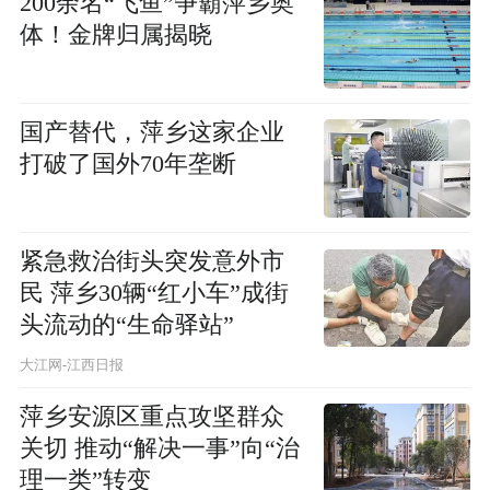
200余名“飞鱼”争霸萍乡奥
体！金牌归属揭晓
国产替代，萍乡这家企业
打破了国外70年垄断
紧急救治街头突发意外市
民 萍乡30辆“红小车”成街
头流动的“生命驿站”
大江网-江西日报
萍乡安源区重点攻坚群众
关切 推动“解决一事”向“治
理一类”转变