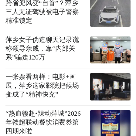
跨省兜风变“自首”？萍乡
三人无证驾驶被电子警察
精准锁定
萍乡女子伪造聊天记录谎
称领导亲戚，靠“内部关
系”骗走120万
一张票看两样：电影+画
展，萍乡这家影院把候场
变成了“精神快充”
“热血赣超•辣动萍城”2026
年赣超联动餐饮消费券第
四期来啦