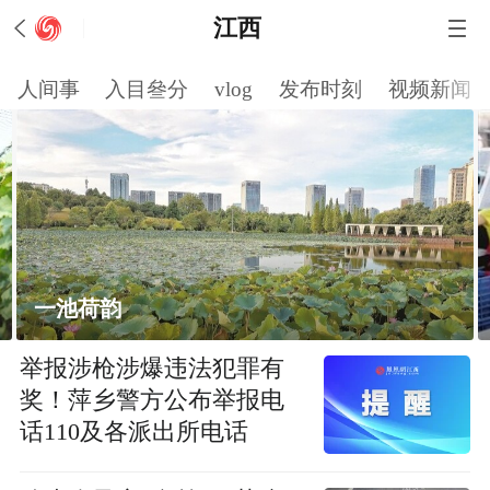
江西
人间事
入目叄分
vlog
发布时刻
视频新闻
一池荷韵
举报涉枪涉爆违法犯罪有
奖！萍乡警方公布举报电
话110及各派出所电话