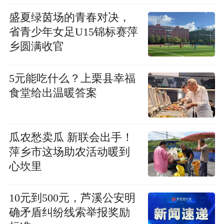
盛夏绿茵场的青春对决，
省青少年女足U15锦标赛萍
乡圆满收官
5元能吃什么？上栗县幸福
食堂给出温暖答案
瓜农愁卖瓜 新联会出手！
萍乡市这场助农活动暖到
心坎里
10元到500元，芦溪公安明
确矛盾纠纷线索举报奖励