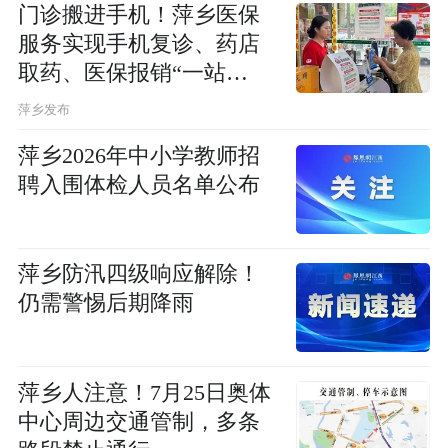
门诊搬进手机！萍乡医保
服务实现手机复诊、药店
取药、医保报销“一站
式”办理
萍乡发布
萍乡2026年中小学教师招
聘入围体检人员名单公布
萍乡防汛四级响应解除！
仍需警惕后期降雨
萍乡人注意！7月25日奥体
中心周边交通管制，多条