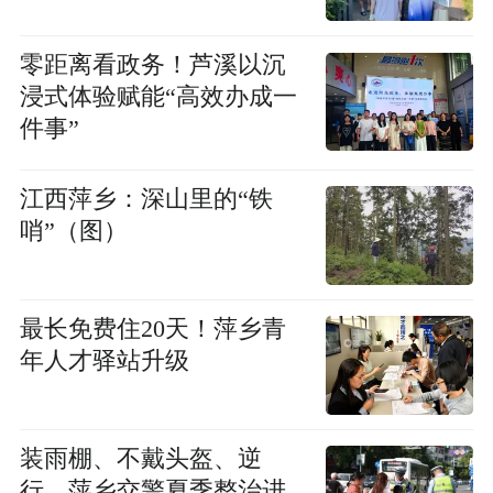
零距离看政务！芦溪以沉
浸式体验赋能“高效办成一
件事”
江西萍乡：深山里的“铁
哨”（图）
最长免费住20天！萍乡青
年人才驿站升级
装雨棚、不戴头盔、逆
行，萍乡交警夏季整治进