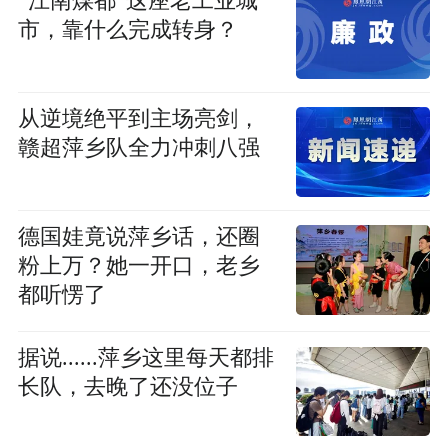
“江南煤都”这座老工业城
市，靠什么完成转身？
从逆境绝平到主场亮剑，
赣超萍乡队全力冲刺八强
德国娃竟说萍乡话，还圈
粉上万？她一开口，老乡
都听愣了
据说......萍乡这里每天都排
长队，去晚了还没位子