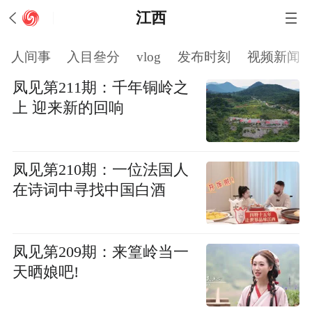
江西
人间事
入目叄分
vlog
发布时刻
视频新闻
凤见第211期：千年铜岭之
上 迎来新的回响
凤见第210期：一位法国人
在诗词中寻找中国白酒
凤见第209期：来篁岭当一
天晒娘吧!