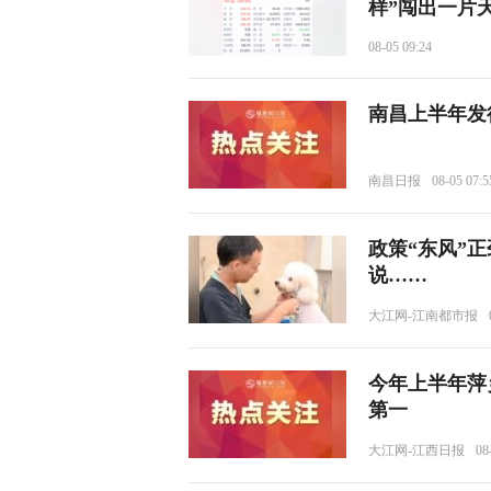
样”闯出一片
08-05 09:24
南昌上半年发行
南昌日报
08-05 07:5
政策“东风”
说……
大江网-江南都市报
今年上半年萍
第一
大江网-江西日报
08