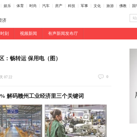
娱乐
体育
时尚
汽车
房产
科技
军事
文化
旅游
佛教
国
站
经济
布时刻
视频新闻
有声新闻发布厅
区：畅转运 保用电（图）
0
 07:22
9% 解码赣州工业经济里三个关键词