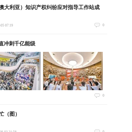
澳大利亚）知识产权纠纷应对指导工作站成
0
-05 07:19
值冲刺千亿能级
0
忙（图）
0