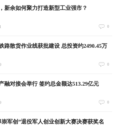
”，新余如何聚力打造新型工业强市？
0
1
路散货作业线获批建设 总投资约2490.45万
0
9
市产融对接会举行 签约总金额达513.29亿元
0
9
尊崇军创”退役军人创业创新大赛决赛获奖名