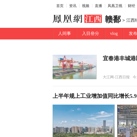
首页
资讯
视频
直播
凤凰卫视
财经
赣鄱
>
江西
人间事
入目叄分
vlog
发
宜春港丰城港
大江网-江西日报
今天
上半年规上工业增加值同比增长5.