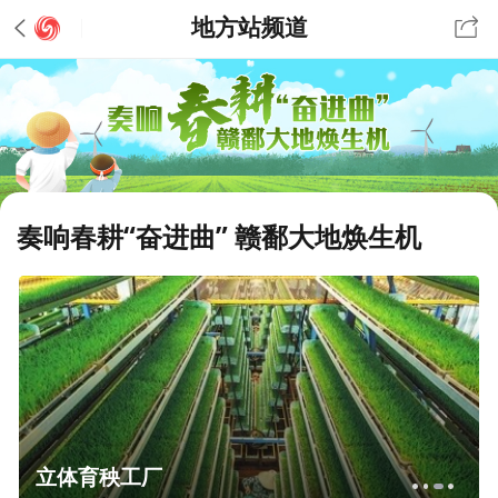
地方站频道
奏响春耕“奋进曲” 赣鄱大地焕生机
立体育秧工厂