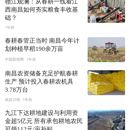
赣江观澜：从春耕一线看江
西南昌如何夯实粮食丰收基
础？
1年前
春耕春管正当时 南昌今年计
划种植早稻190余万亩
1年前
中国新闻网
南昌农资储备充足护航春耕
生产 预计投入春耕农机具
3.78万台
1年前
南昌日报
九江下达耕地建设与利用资
金超5亿元 所有承包耕地农民
可领112元/亩补贴