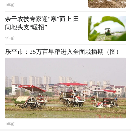
1年前
余干农技专家迎“寒”而上 田
间地头支“暖招”
1年前
乐平市：25万亩早稻进入全面栽插期（图）
1年前