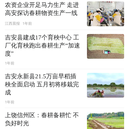
农资企业开足马力生产 走进
高安探访春耕物资生产一线
1年前
江西晨报
吉安县建成17个育秧中心 工
厂化育秧跑出春耕生产“加速
度”
1年前
吉安永新县21.5万亩早稻插
秧全面启动 五月初将移栽完
成
1年前
上饶信州区：春耕备耕忙 不
负好时光