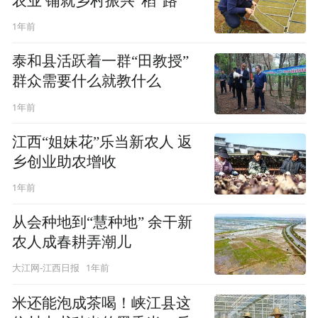
农业 铺就乡村振兴“稻”路
1年前
泰和县活跃着一群“田教授”
群众需要什么就教什么
1年前
江西“姐妹花”乐当新农人 返
乡创业助农增收
1年前
从会种地到“慧种地” 余干新
农人成春耕弄潮儿
1年前
大江网-江西日报
米还能泡成茶喝！峡江县这