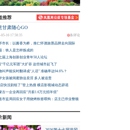
道推荐
意甘肃随心GO
0
-05-16 17:58:35
条评论
怀市长：以酱香为桥，推仁怀酒旅票品牌走向国际
题：铁人是怎样炼成的
七届上海创新创业青年50人论坛
股“千亿元军团”大扩容 这些城市起飞了
物叫声能实时翻译成“人话” 准确率达94.6%？
3岁女孩被闺蜜胁迫卖淫 多人被追责
横店快没剧组了”登上热搜 横店影视城动态辟谣
蒙古一企业再回应“月薪1.6万元招羊倌”
连市监局回应女子用烧烤铁签喂狗：店主已停业整顿
片新闻
2026第十七届井冈