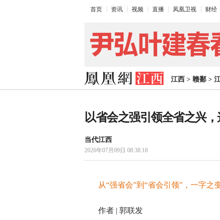
首页
资讯
视频
直播
凤凰卫视
财经
江西
>
赣鄱
>
以省会之强引领全省之兴，
当代江西
2026年07月09日 08:38:18
从“强省会”到“省会引领”，一字
作者 | 郭联发