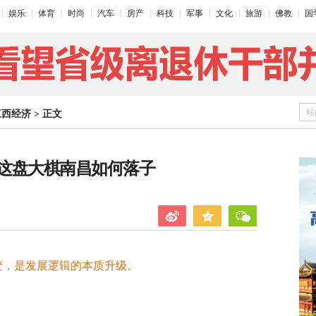
娱乐
体育
时尚
汽车
房产
科技
军事
文化
旅游
佛教
国
站
江西经济
>
正文
这盘大棋南昌如何落子
之变，是发展逻辑的本质升级。