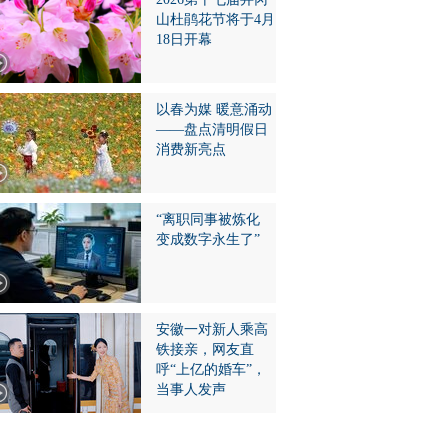
山杜鹃花节将于4月
18日开幕
以春为媒 暖意涌动
——盘点清明假日
消费新亮点
“离职同事被炼化
变成数字永生了”
安徽一对新人乘高
铁接亲，网友直
呼“上亿的婚车”，
当事人发声