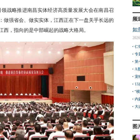
会引领战略推进南昌实体经济高质量发展大会在南昌召
频
：做强省会、做实实体，江西正在下一盘关乎长远的
如
江西，指向的是中部崛起的战略大格局。
2026
仁
专
第
A
宠
1
“
内
大
图