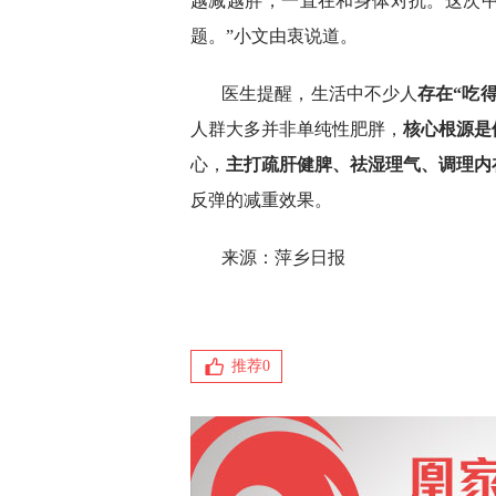
越减越胖，一直在和身体对抗。这次
题。”小文由衷说道。
医生提醒，生活中不少人
存在“吃
人群大多并非单纯性肥胖，
核心根源是
心，
主打疏肝健脾、祛湿理气、调理内
反弹的减重效果。
来源：萍乡日报
推荐
0