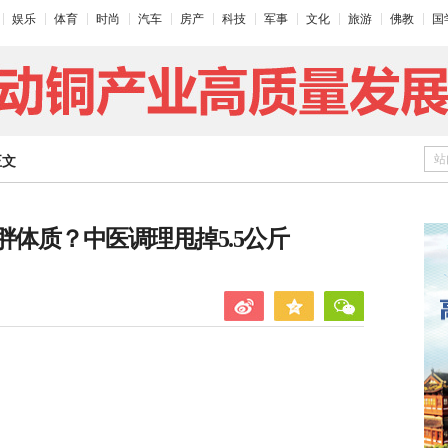
娱乐
体育
时尚
汽车
房产
科技
军事
文化
旅游
佛教
国
站
正文
胖体质？中医调理甩掉5.5公斤