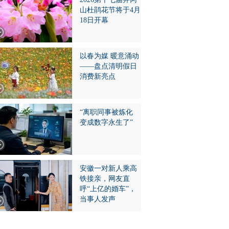
山杜鹃花节将于4月
18日开幕
以春为媒 暖意涌动
——盘点清明假日
消费新亮点
“离职同事被炼化
变成数字永生了”
安徽一对新人乘高
铁接亲，网友直
呼“上亿的婚车”，
当事人发声