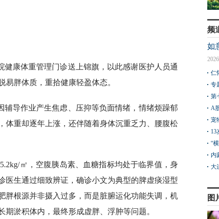
频
如
2026
院健康体重管理门诊送上锦旗，以此感谢医护人员通
仁
脱易胖体质，重拾健康轻盈体态。
专
第
因辅导作业产生焦虑、压抑等负面情绪，情绪烦躁郁
A
宠
，体重却逐年上涨，还伴随着身体沉重乏力、腰腹松
1
“
内
5.2kg/㎡，空腹胰岛素、血糖指标均处于临界值，身
大
诊医生通过细致辨证，确诊小文为典型的脾虚痰湿型
肥胖根源并非摄入过多，而是脏腑运化功能失调，机
图
长期淤积体内，最终形成虚胖、浮肿等问题。