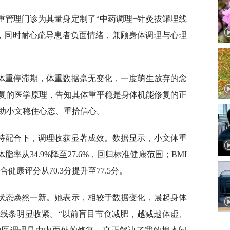
重管理门诊为其量身定制了“中药调理+针灸拔罐埋线
案，同时耐心疏导患者负面情绪，兼顾身体调理与心理
体重停滞期，体重数据毫无变化，一度萌生放弃的念
复的医学原理，告知其体重平稳是身体机能修复的正
助小文稳住心态、重拾信心。
持配合下，调理收获显著成效。数据显示，小文体重
kg；体脂率从34.9%降至27.6%，回归标准健康范围；BMI
综合健康评分从70.3分提升至77.5分。
状态焕然一新。她表示，相较于数据变化，晨起身体
线条明显收紧。“以前盲目节食减肥，越减越体虚、