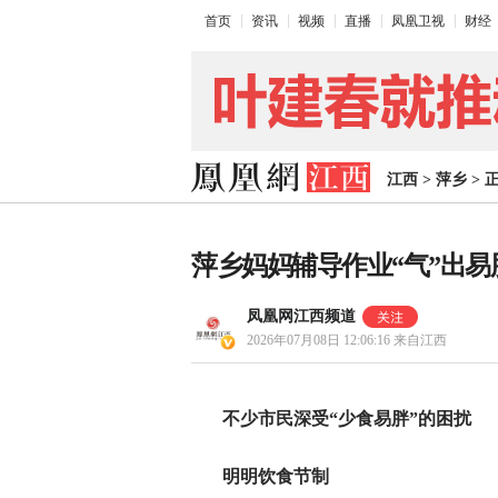
首页
资讯
视频
直播
凤凰卫视
财经
江西
>
萍乡
>
萍乡妈妈辅导作业“气”出易
凤凰网江西频道
2026年07月08日 12:06:16
来自江西
不少市民深受“少食易胖”的困扰
明明饮食节制