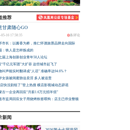
道推荐
意甘肃随心GO
0
-05-16 17:58:35
条评论
怀市长：以酱香为桥，推仁怀酒旅票品牌走向国际
题：铁人是怎样炼成的
七届上海创新创业青年50人论坛
股“千亿元军团”大扩容 这些城市起飞了
物叫声能实时翻译成“人话” 准确率达94.6%？
3岁女孩被闺蜜胁迫卖淫 多人被追责
横店快没剧组了”登上热搜 横店影视城动态辟谣
蒙古一企业再回应“月薪1.6万元招羊倌”
连市监局回应女子用烧烤铁签喂狗：店主已停业整顿
片新闻
2026第十七届井冈