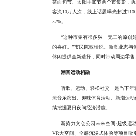
茶面包节、太阳手账节两个市集IP，两
客流10万人次，线上话题曝光超过11
37%。
“这种市集有很多独一无二的原创
的喜好。”市民陈敏瑞说。新潮业态与
休闲提供全新选择，同时带动周边零售
潮音运动相融
听歌、运动、轻松社交，是当下年
流音乐演出、趣味体育活动、新潮运动体
续挖掘夏日夜间经济潜能。
新势力文创公园未来空间·超级运
VR大空间、全感沉浸式体验等项目吸