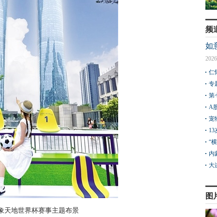
频
如
2026
仁
专
第
A
宠
1
“
内
大
图
象天地世界杯赛事主题布景