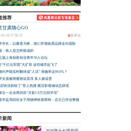
道推荐
意甘肃随心GO
0
-05-16 17:58:35
条评论
怀市长：以酱香为桥，推仁怀酒旅票品牌走向国际
题：铁人是怎样炼成的
七届上海创新创业青年50人论坛
股“千亿元军团”大扩容 这些城市起飞了
物叫声能实时翻译成“人话” 准确率达94.6%？
3岁女孩被闺蜜胁迫卖淫 多人被追责
横店快没剧组了”登上热搜 横店影视城动态辟谣
蒙古一企业再回应“月薪1.6万元招羊倌”
连市监局回应女子用烧烤铁签喂狗：店主已停业整顿
片新闻
2026第十七届井冈