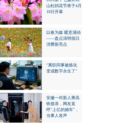
山杜鹃花节将于4月
18日开幕
以春为媒 暖意涌动
——盘点清明假日
消费新亮点
“离职同事被炼化
变成数字永生了”
安徽一对新人乘高
铁接亲，网友直
呼“上亿的婚车”，
当事人发声