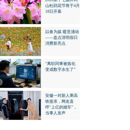
山杜鹃花节将于4月
18日开幕
以春为媒 暖意涌动
——盘点清明假日
消费新亮点
“离职同事被炼化
变成数字永生了”
安徽一对新人乘高
铁接亲，网友直
呼“上亿的婚车”，
当事人发声