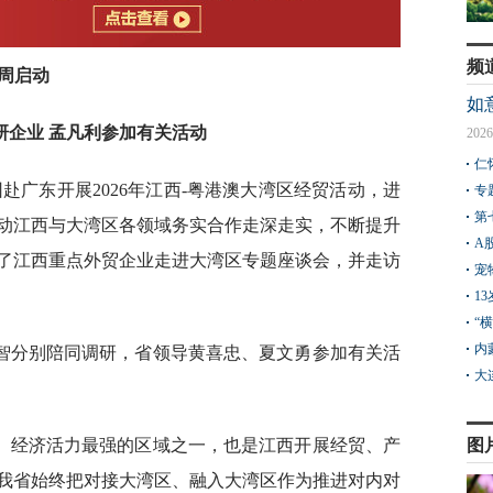
频
动周启动
如
研企业 孟凡利参加有关活动
2026
仁
团赴广东开展2026年江西-粤港澳大湾区经贸活动，进
专
第
动江西与大湾区各领域务实合作走深走实，不断提升
A
席了江西重点外贸企业走进大湾区专题座谈会，并走访
宠
1
“
内
智分别陪同调研，省领导黄喜忠、夏文勇参加有关活
大
、经济活力最强的区域之一，也是江西开展经贸、产
图
我省始终把对接大湾区、融入大湾区作为推进对内对