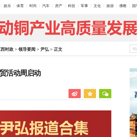
娱乐
体育
时尚
汽车
房产
科技
军事
文化
旅游
佛教
国
站
江西时政
>
领导要闻
>
尹弘
>
正文
经贸活动周启动