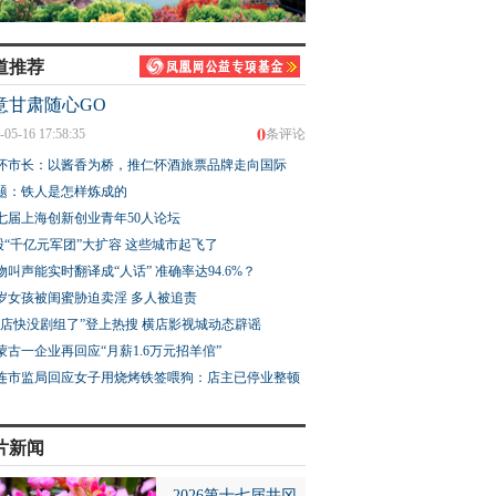
道推荐
意甘肃随心GO
0
-05-16 17:58:35
条评论
怀市长：以酱香为桥，推仁怀酒旅票品牌走向国际
题：铁人是怎样炼成的
七届上海创新创业青年50人论坛
股“千亿元军团”大扩容 这些城市起飞了
物叫声能实时翻译成“人话” 准确率达94.6%？
3岁女孩被闺蜜胁迫卖淫 多人被追责
横店快没剧组了”登上热搜 横店影视城动态辟谣
蒙古一企业再回应“月薪1.6万元招羊倌”
连市监局回应女子用烧烤铁签喂狗：店主已停业整顿
片新闻
2026第十七届井冈