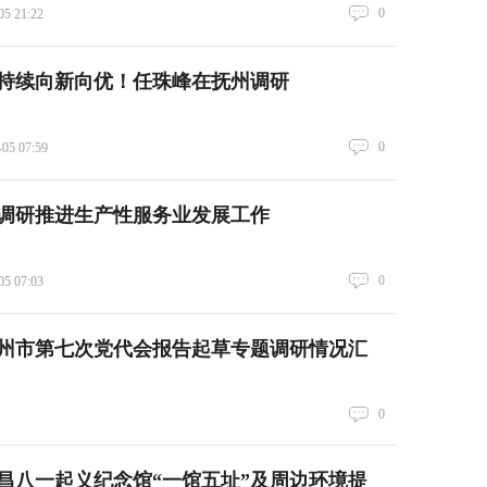
0
05 21:22
持续向新向优！任珠峰在抚州调研
0
-05 07:59
调研推进生产性服务业发展工作
0
05 07:03
州市第七次党代会报告起草专题调研情况汇
0
昌八一起义纪念馆“一馆五址”及周边环境提