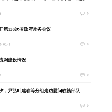
0
3
开第136次省政府常务会议
0
04 06:48
流网建设情况
0
8
夕，尹弘叶建春等分组走访慰问驻赣部队
0