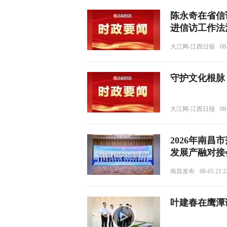
陈永奇在省信
进信访工作法
大江网-江西日报
08
守护文化根脉
大江网-江西日报
08
2026年南
发展产融对接
南昌发布
08-05 21:2
叶建春在鹰潭