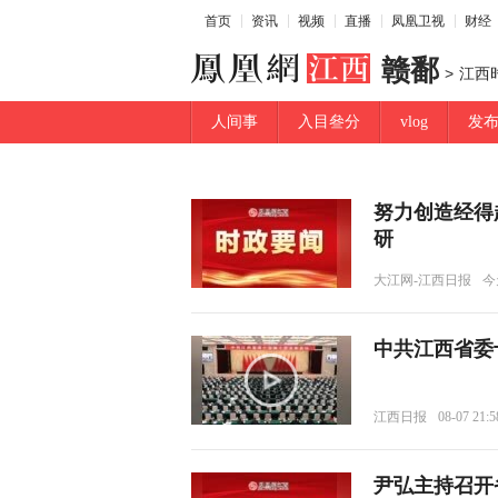
首页
资讯
视频
直播
凤凰卫视
财经
赣鄱
>
江西
人间事
入目叄分
vlog
发
努力创造经得
研
大江网-江西日报
今天
中共江西省委
江西日报
08-07 21:5
尹弘主持召开