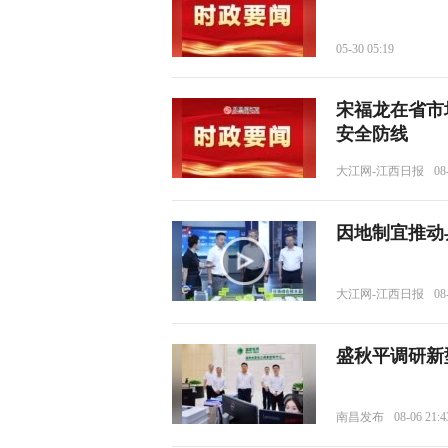
05-30 05:19
宋福龙在省市
安全防线
大江网-江西日报
08
因地制宜推动
大江网-江西日报
08
盛秋平调研新
南昌发布
08-06 21:4