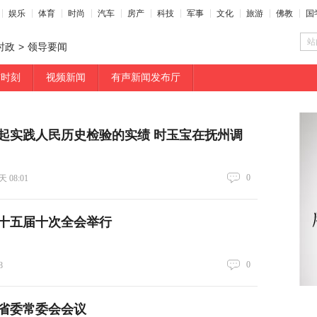
娱乐
体育
时尚
汽车
房产
科技
军事
文化
旅游
佛教
国
站
时政
>
领导要闻
布时刻
视频新闻
有声新闻发布厅
起实践人民历史检验的实绩 时玉宝在抚州调
0
 08:01
十五届十次全会举行
0
8
省委常委会会议