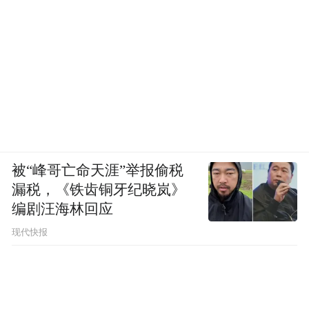
被“峰哥亡命天涯”举报偷税
漏税，《铁齿铜牙纪晓岚》
编剧汪海林回应
现代快报