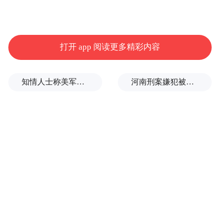
场，但普遍存在铺货量少的情况。
记者以消费者的身份随机走进一家爱玛门
打开 app 阅读更多精彩内容
店，看到仅有一个型号的新国标电动车在
售。店员介绍说：“目前我们只进了一款新国
知情人士称美军高层正寻求对伊战事“退出路径”
河南刑案嫌犯被抓：逃窜过程中伤害多人
标车型，售价2699元。”记者询问新国标车与
旧国标车的区别，店员说：“跟以前的车差不
多，就是时速超过25公里时会自动减速。”记
者询问新国标车的销售情况，店员表示，“现
在有规定，只有新国标车能摆在店里售卖，
来咨询的顾客多数是问一问就走了。”
受“塑料总质量不超过整车质量5.5%”规定的
限制，不少新国标车取消了前置储物格，社