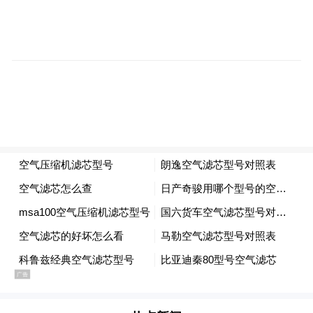
记者随后查询爱玛、雅迪、台铃等品牌的线
上平台官方旗舰店，新国标电动车的在售款
式寥寥无几，绿源上架了6款车型，台铃、雅
迪没有新国标车型上架。
在新建区第三小学门口，不少家长骑电动自
行车接孩子。“我们对速度的要求不高，新国
标提高安全性能是好事，作为家长我很支
持。”面对记者的采访，市民李秀红说道。
市民熊玉华也表示：“以前很多人会对电动车
改装提速，非常危险。现在新国标从硬件上
杜绝了这种可能，我们在路上骑行也更安心