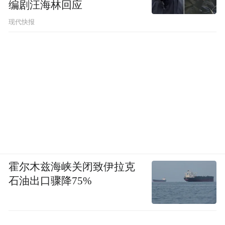
编剧汪海林回应
现代快报
霍尔木兹海峡关闭致伊拉克
石油出口骤降75%