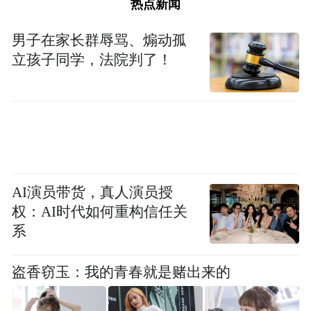
了。”
热点新闻
采访中，不少市民也表示对新国标要有一个
男子在家长群辱骂、煽动孤
立孩子同学，法院判了！
慢慢适应的过程。“我骑电动车就是图方便，
以前骑旧电动车20分钟能到公司，现在骑新
国标电动车的话，可能需要25—30分钟。”市
民刘敏表示。外卖骑手小喻笑着说：“我现在
的车还能骑，暂时没影响。”
AI演员带货，真人演员授
记者了解到，消费者普遍希望厂家能够在符
权：AI时代如何重构信任关
合新国标的前提下，充分考虑使用者的实际
系
需求，优化车型设计，解决储物难题，提升
整体表现。
盗香窃玉：我的青春就是赌出来的
旧国标电动车不会被强制淘汰