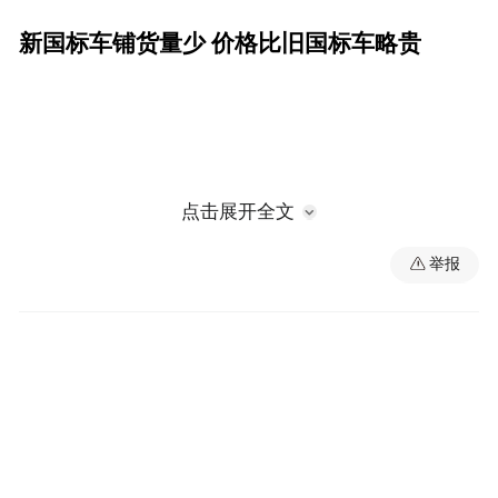
新国标车铺货量少 价格比旧国标车略贵
点击展开全文
举报
12月10日，记者来到洪城路电动车一条街，
发现多家电动自行车专卖店仅摆放了少量新
国标车，显得有些冷清。记者走访时了解
到，符合新标准的电动自行车已陆续投放市