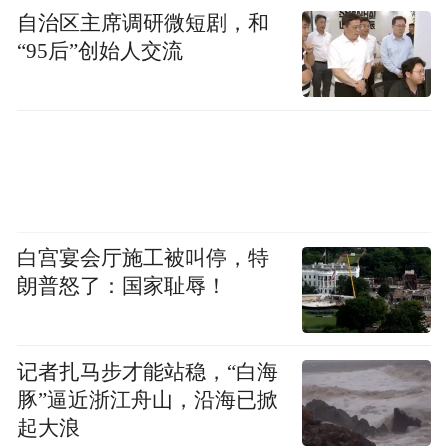
自治区主席调研微短剧，和
CCC认证证书是否有效，可扫描产品合格证
“95后”创始人交流
上的二维码或登录全国认证认可信息公共服
务平台查询确认。
洪观新闻·南昌晚报记者 黄琛琛 文 喻云亮 图
白宫宴会厅施工被叫停，特
朗普怒了：国家耻辱！
记者扎马步才能站稳，“白海
豚”逼近浙江舟山，沿海已掀
起大浪