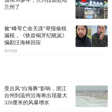
借用30多年，兰州拉面还给
持续5年。
兰州了
那么，如何选购产品质量更有保障的电动自
被“峰哥亡命天涯”举报偷税
行车呢？记者从市监部门了解到，消费者可
漏税，《铁齿铜牙纪晓岚》
从两个方面识别选购：一是看CCC认证，出
编剧汪海林回应
厂销售的电动自行车应当获得认证并在车身
现代快报
上标注CCC标志，表明这辆电动自行车经过
指定认证机构的认证，符合强制性国家标准
要求，可以放心购买和使用：二是看产品合
格证，消费者在购买时可核对随车附带产品
受台风“白海豚”影响，浙江
合格证上的产品型号、整车编码等信息参数
台州到温州沿海将出现最大
是否与实车一致。
320厘米的风暴增水
此外，如需进一步核实产品合格证真伪和