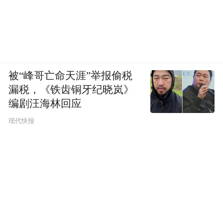
被“峰哥亡命天涯”举报偷税
漏税，《铁齿铜牙纪晓岚》
编剧汪海林回应
现代快报