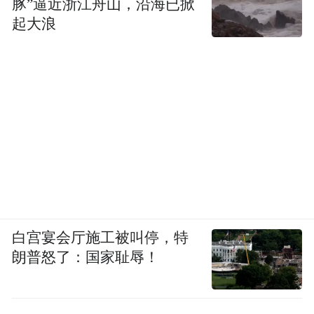
豚”逼近浙江舟山，沿海已掀
起大浪
白宫宴会厅施工被叫停，特
朗普怒了：国家耻辱！