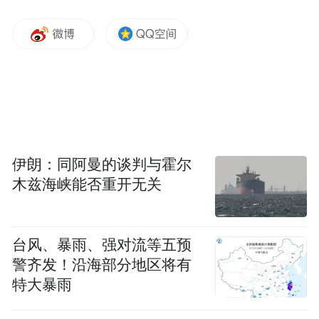
交平台上也出现了一些相关的讨论。记者在
部分电动车销售门店观察发现，一些车型定
位为单人通勤，车头部位简洁利落，坐垫下
方有储物空间。在一家绿源电动车门店，记
者看到一款新国标电动车的前车筐可放置少
量物品。
伊朗：同阿曼的谈判与霍尔
木兹海峡能否重开无关
记者了解到，新国标车售价多在2500元至
3000元。当记者咨询车辆情况时，有店员回
答道：“车身大部分是铁的，价格要比旧国标
台风、暴雨、强对流等五预
车贵一些。”
警齐发！沿海部分地区将有
特大暴雨
市民希望厂家考虑实际使用需求