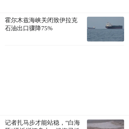
霍尔木兹海峡关闭致伊拉克
石油出口骤降75%
记者扎马步才能站稳，“白海