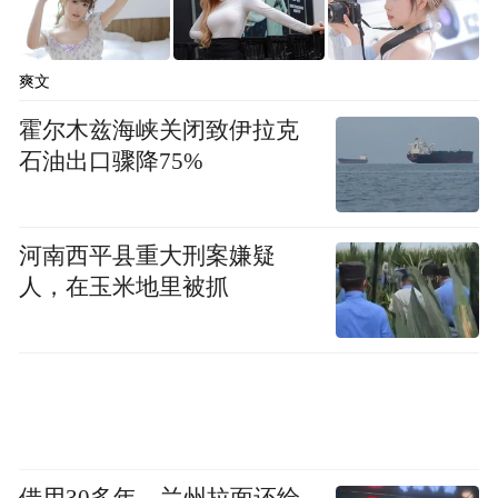
不少市民关心的是，旧国标电动车还能上路
爽文
吗？
霍尔木兹海峡关闭致伊拉克
新国标中提到，2025年12月1日之后，所有销
石油出口骤降75%
售的电动自行车产品均须符合新标准规定，
消费者已经购买的旧国标车辆不会被强制淘
河南西平县重大刑案嫌疑
汰。
人，在玉米地里被抓
多家门店的店员均表示，电动自行车一般建
议使用年限为5—6年，车主可根据车况自行
决定维修或更换。针对“旧车维修难、配件断
供”等担忧，各大厂商均出台了保障措施，承
诺旧国标车的维修服务和零部件供应至少将