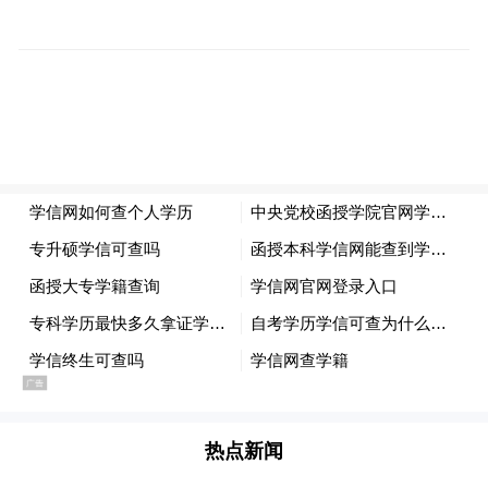
萍乡市气象台2025年11月17日06时20分发布
预计未来48小时内，湘
寒潮蓝色预警信号：
东区、莲花县、上栗县、芦溪县、武功山景
区、安源区、萍乡经开区最低气温将下降8℃
以上，最低气温小于3℃，局部山区可达0℃
以下，
请注意防范。
热点新闻