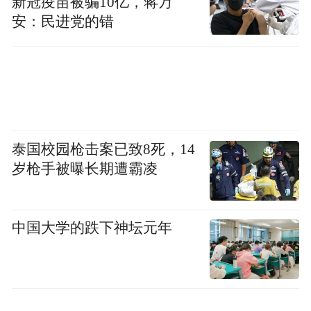
新冠疫苗被骗10亿，蒋万
安：民进党的错
泰国校园枪击案已致8死，14
岁枪手被曝长期遭霸凌
中国大学的跌下神坛元年