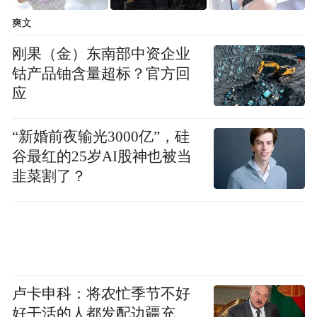
布，本平台仅提供信息存储空间服务。
爽文
Notice: The content above (including the videos,
pictures and audios if any) is uploaded and posted
刚果（金）东南部中资企业
by the user of Dafeng Hao, which is a social media
钴产品铀含量超标？官方回
platform and merely provides information storage
space services.”
应
“新婚前夜输光3000亿”，硅
谷最红的25岁AI股神也被当
韭菜割了？
卢卡申科：将农忙季节不好
好干活的人都发配边疆充