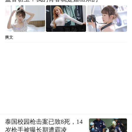
爽文
泰国校园枪击案已致8死，14
岁枪手被曝长期遭霸凌