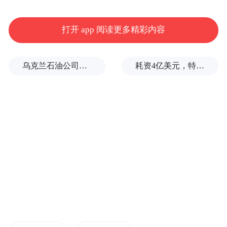
强降温
大风
我省有一次
、
天气过程
打开 app 阅读更多精彩内容
局地有弱降水
乌克兰石油公司设施遭遇大规模袭击
耗资4亿美元，特朗普的白宫宴会厅修建项目被叫停
全省平均气温将下降8
℃至
10℃
接下来的
萍乡
气温要
骤！降！了！