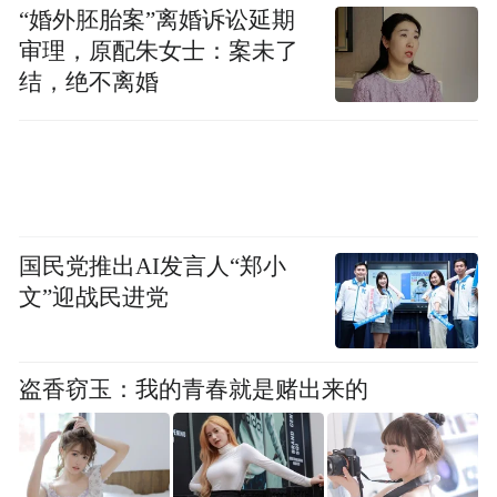
“婚外胚胎案”离婚诉讼延期
温馨提示
审理，原配朱女士：案未了
结，绝不离婚
及时添衣：
老人、儿童及体质弱者需加强保
暖；
防风防寒：
外出戴好围巾、手套，避免早晚
低温时段长时间户外活动；
国民党推出AI发言人“郑小
关注天气：
合理安排出行，防范霜冻和低温
文”迎战民进党
对农业、交通的影响。
盗香窃玉：我的青春就是赌出来的
来源：综合江西天气、萍乡天气等
“特别声明：以上作品内容(包括在内的视频、图片或音
频)为凤凰网旗下自媒体平台“大风号”用户上传并发