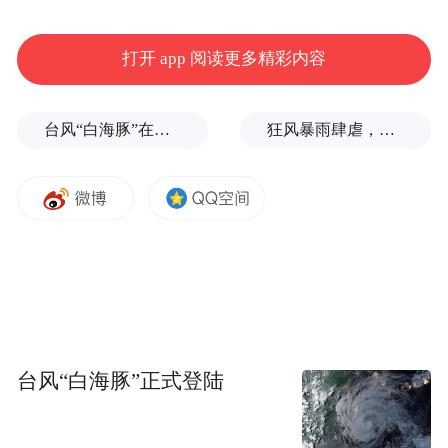
度、施工组织等情况。他强调，各有关单位
要进一步增强责任感、使命感，持续加大工
打开 app 阅读更多精彩内容
作力度，扎实做好要素保障，不断优化施工
组织，全力加快项目建设，确保按照时间节
台风“白海豚”在浙江玉环登陆，大片树木被吹倒
狂风暴雨肆虐，台州一家电厂遭受猛烈冲击
点、质量要求完成建设。要强化项目建设全
过程管理，严格施工标准，狠抓工程质量，
注重细节品质，提升工艺水平，牢牢守住安
全底线，努力打造经得起检验的优质工程、
精品工程。要聚焦关键控制性工程持续发
力，全力攻坚克难，倒排工期、挂图作战，
切实提升项目建设效率。要统筹推进项目沿
台风“白海豚”正式登陆
线环境综合整治，不断改善城市面貌，切实
美化城市形象，进一步提升城市功能品质。