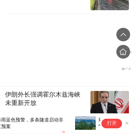
伊朗外长强调霍尔木兹海峡
未重新开放
环绕全国！2.7万公里沿边沿海
加拿大一省
打开
“黄金大外环”要来了