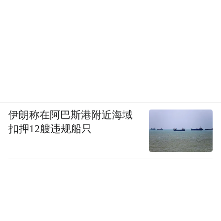
伊朗称在阿巴斯港附近海域
扣押12艘违规船只