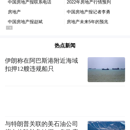
南至南昌大道，路线全长约14.9公里，目前
沿江北大道至艾溪湖北路一期交通导改已完
成，主路路面铣刨完成100%，混凝土路面破
除完成76%，主路双孔箱涵桥底板浇筑完成
50%，正加快推进高架桥桩基施工等。李红
热点新闻
军实地察看项目建设，详细了解工程规划、
伊朗称在阿巴斯港附近海域
交通组织等情况。他强调，要紧盯目标任
扣押12艘违规船只
务，加强统筹协调，高质高效推进项目建
设，努力实现道路早日完工通车、早日惠及
市民。要结合项目沿线现有路网资源，进一
步优化交通组织，加强道路连通，实现工程
各段顺畅衔接，持续完善交通网络，提升城
市整体交通水平，加快推动城市扩容提质。
与特朗普关联的美石油公司