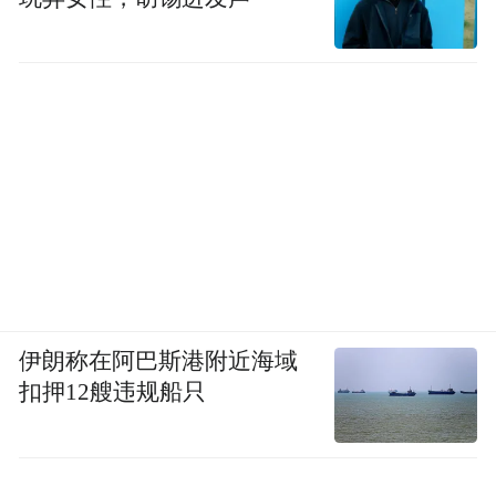
伊朗称在阿巴斯港附近海域
扣押12艘违规船只