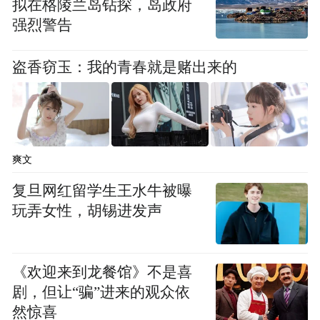
拟在格陵兰岛钻探，岛政府
来源：洪观新闻记者 万能/文 马悦/图
强烈警告
盗香窃玉：我的青春就是赌出来的
爽文
复旦网红留学生王水牛被曝
玩弄女性，胡锡进发声
《欢迎来到龙餐馆》不是喜
剧，但让“骗”进来的观众依
然惊喜