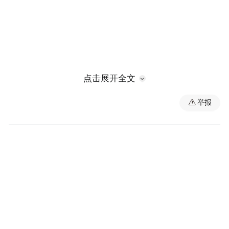
点击展开全文
隆兴大桥（南）及连接线工程全长约2.85公
举报
里，目前桥梁下部结构已完工，主桥已合
龙，剩余桥梁上部结构和桥面系计划今年11
月底完工。蒋巷互通采用菱形立交，主路直
跨蒋巷大道，目前桥梁下部结构已完工
95%，剩余桥梁下部结构及上部结构计划10
月底完工。调研中，李红军仔细检查施工细
节，听取有关工作汇报，详细了解施工进