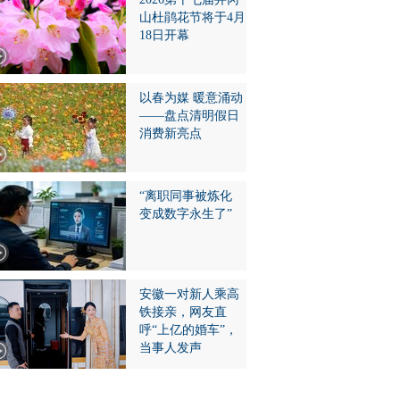
山杜鹃花节将于4月
18日开幕
以春为媒 暖意涌动
——盘点清明假日
消费新亮点
“离职同事被炼化
变成数字永生了”
安徽一对新人乘高
铁接亲，网友直
呼“上亿的婚车”，
当事人发声