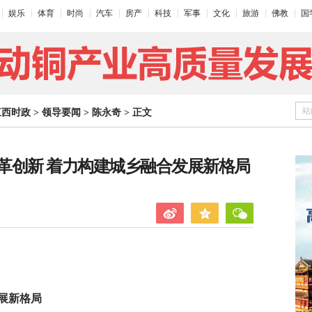
娱乐
体育
时尚
汽车
房产
科技
军事
文化
旅游
佛教
国
站
江西时政
>
领导要闻
>
陈永奇
>
正文
革创新 着力构建城乡融合发展新格局
展新格局