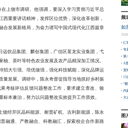
永奇在上饶市调研。他强调，要深入学习贯彻习近平总
频
江西重要讲话精神，发挥区位优势，深化改革创新，
如
融合发展新格局，为奋力谱写中国式现代化江西篇章
2026
仁
专
日远饮品集团、麟创集团，广信区茗龙实业集团，弋
第
家柚、茶叶等特色农业发展及农产品精深加工情况。
A
持招大引强、培优做强，强化科技赋能，深化品牌运
宠
1
质量发展。调研中，陈永奇督促指导当地抓好乡村振
“
成果考核评估反馈问题整改工作，要求建立查改、验
内
重标本兼治，努力以问题整改实效提升工作质效。
大
上饶经开区晶科能源、耐普矿机、吉利新能源，陈永
图
职普融通、产教融合、科教融汇，探索校企合作新路