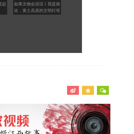
托起
如果文物会说话丨我是南
【甘快看】一枚汉简里
别笑
佐，黄土高原的文明灯塔
的“反坐”铁律
人全