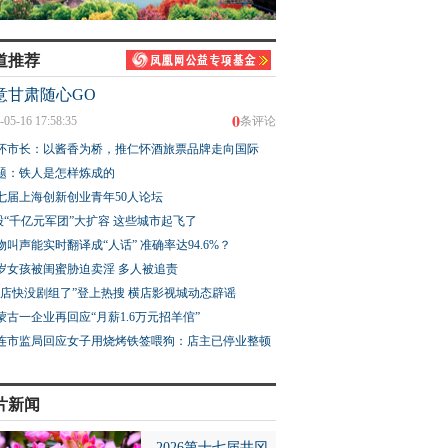
道推荐
意甘肃随心GO
0
-05-16 17:58:35
条评论
怀市长：以酱香为桥，推仁怀酒旅票品牌走向国际
题：铁人是怎样炼成的
七届上海创新创业青年50人论坛
股“千亿元军团”大扩容 这些城市起飞了
物叫声能实时翻译成“人话” 准确率达94.6%？
3岁女孩被闺蜜胁迫卖淫 多人被追责
横店快没剧组了”登上热搜 横店影视城动态辟谣
蒙古一企业再回应“月薪1.6万元招羊倌”
连市监局回应女子用烧烤铁签喂狗：店主已停业整顿
片新闻
2026第十七届井冈