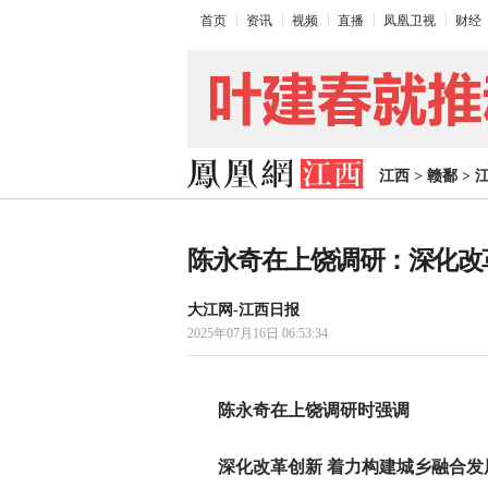
首页
资讯
视频
直播
凤凰卫视
财经
江西
>
赣鄱
>
陈永奇在上饶调研：深化改
大江网-江西日报
2025年07月16日 06:53:34
陈永奇在上饶调研时强调
深化改革创新 着力构建城乡融合发