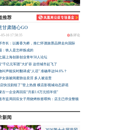
道推荐
意甘肃随心GO
0
-05-16 17:58:35
条评论
怀市长：以酱香为桥，推仁怀酒旅票品牌走向国际
题：铁人是怎样炼成的
七届上海创新创业青年50人论坛
股“千亿元军团”大扩容 这些城市起飞了
物叫声能实时翻译成“人话” 准确率达94.6%？
3岁女孩被闺蜜胁迫卖淫 多人被追责
横店快没剧组了”登上热搜 横店影视城动态辟谣
蒙古一企业再回应“月薪1.6万元招羊倌”
连市监局回应女子用烧烤铁签喂狗：店主已停业整顿
片新闻
2026第十七届井冈