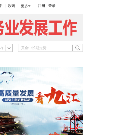
学
数码
注册
登录
更多
内