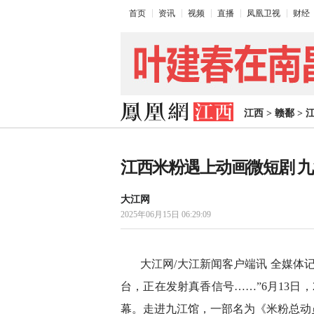
首页
资讯
视频
直播
凤凰卫视
财经
江西
>
赣鄱
>
江西米粉遇上动画微短剧 九
大江网
2025年06月15日 06:29:09
大江网/大江新闻客户端讯 全媒体
台，正在发射真香信号……”6月13日，
幕。走进九江馆，一部名为《米粉总动