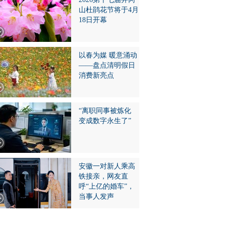
山杜鹃花节将于4月
18日开幕
以春为媒 暖意涌动
——盘点清明假日
消费新亮点
“离职同事被炼化
变成数字永生了”
安徽一对新人乘高
铁接亲，网友直
呼“上亿的婚车”，
当事人发声