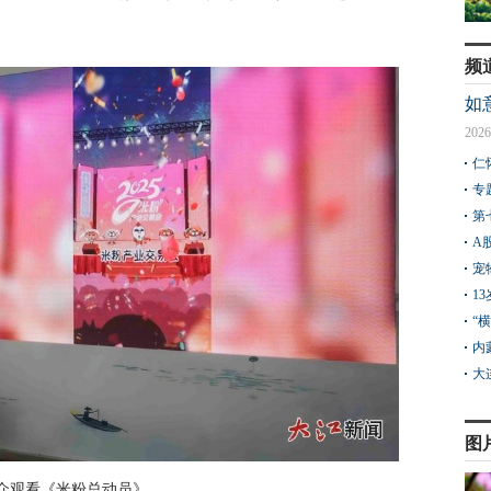
频
如
2026
仁
专
第
A
宠
1
“
内
大
图
众观看《米粉总动员》