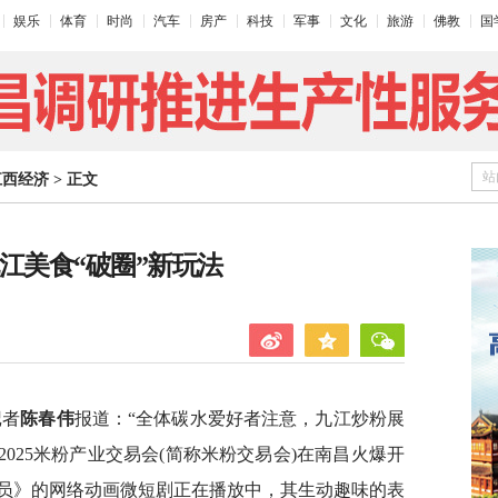
娱乐
体育
时尚
汽车
房产
科技
军事
文化
旅游
佛教
国
站
江西经济
>
正文
江美食“破圈”新玩法
记者
陈春伟
报道：“全体碳水爱好者注意，九江炒粉展
2025米粉产业交易会(简称米粉交易会)在南昌火爆开
员》的网络动画微短剧正在播放中，其生动趣味的表