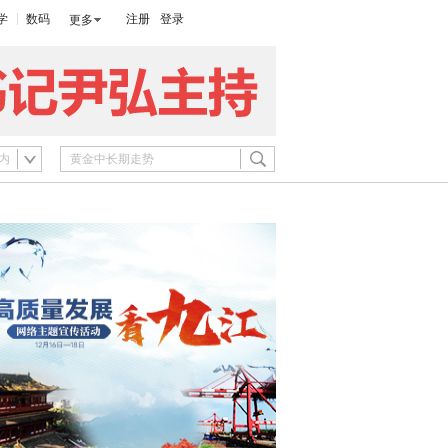
学
数码
注册
登录
更多
内