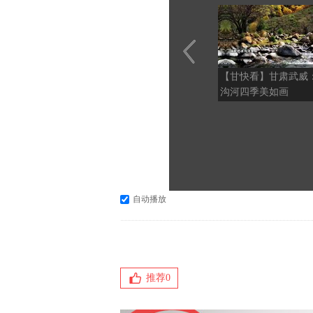
【甘快看】甘肃武威
沟河四季美如画
自动播放
推荐
0