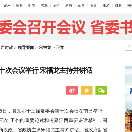
娱乐
体育
时尚
汽车
房产
科技
军事
文化
旅游
佛教
国
站
江西时政
>
领导要闻
>
宋福龙
>
正文
十次会议举行 宋福龙主持并讲话
28日，省政协十三届常委会第十次会议在南昌举行。
三农”工作的重要论述和考察江西重要讲话精神，围
协商议政。省政协主席宋福龙主持并讲话。省政府副省