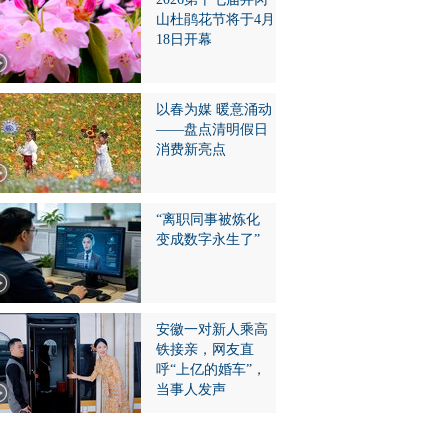
山杜鹃花节将于4月
18日开幕
以春为媒 暖意涌动
——盘点清明假日
消费新亮点
“离职同事被炼化
变成数字永生了”
安徽一对新人乘高
铁接亲，网友直
呼“上亿的婚车”，
当事人发声