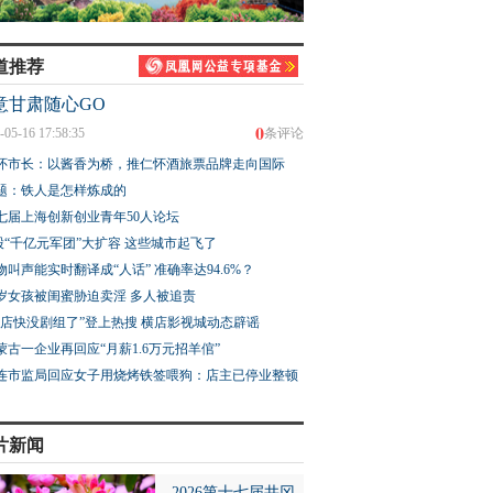
道推荐
意甘肃随心GO
0
-05-16 17:58:35
条评论
怀市长：以酱香为桥，推仁怀酒旅票品牌走向国际
题：铁人是怎样炼成的
七届上海创新创业青年50人论坛
股“千亿元军团”大扩容 这些城市起飞了
物叫声能实时翻译成“人话” 准确率达94.6%？
3岁女孩被闺蜜胁迫卖淫 多人被追责
横店快没剧组了”登上热搜 横店影视城动态辟谣
蒙古一企业再回应“月薪1.6万元招羊倌”
连市监局回应女子用烧烤铁签喂狗：店主已停业整顿
片新闻
2026第十七届井冈