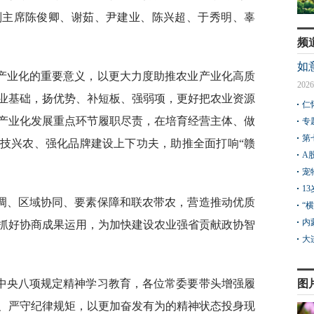
副主席陈俊卿、谢茹、尹建业、陈兴超、于秀明、辜
频
如
产业化的重要意义，以更大力度助推农业产业化高质
2026
业基础，扬优势、补短板、强弱项，更好把农业资源
仁
产业化发展重点环节履职尽责，在培育经营主体、做
专
第
技兴农、强化品牌建设上下功夫，助推全面打响“赣
A
宠
1
调、区域协同、要素保障和联农带农，营造推动优质
“
内
抓好协商成果运用，为加快建设农业强省贡献政协智
大
中央八项规定精神学习教育，各位常委要带头增强履
图
、严守纪律规矩，以更加奋发有为的精神状态投身现