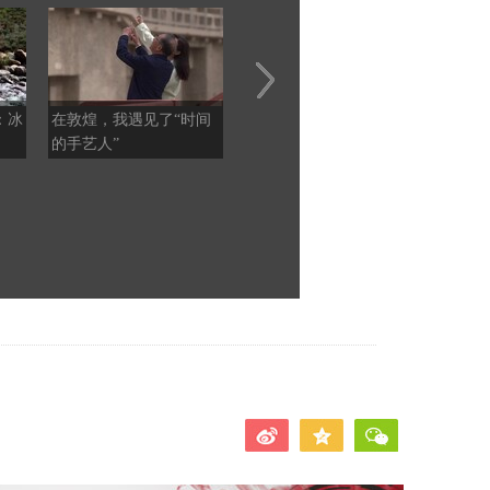
：冰
在敦煌，我遇见了“时间
【甘快看】祁连灵根 甘
山河
的手艺人”
肃民乐板蓝根
之处