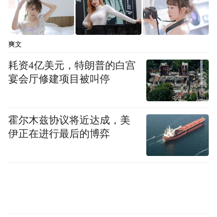
爽文
热情的观众
耗资4亿美元，特朗普的白宫
体：城市形象新赛道
宴会厅修建项目被叫停
本次龙舟赛作为“金蛇献瑞龙舞九州”2025全
霍尔木兹协议将近达成，美
国龙舟大联动的重要组成部分，是历年来南
伊正在进行最后的博弈
昌市举办的最高规格龙舟赛事，共有来自海
内外的50支龙舟队、超1500人参加，包括俄
罗斯、德国、英国、巴基斯坦等4支国际队
伍，港澳台地区3支队伍，深圳、东莞、南
京、长沙、顺德等8支城市队伍，国内高校11