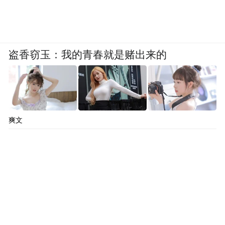
《南昌县志》也详细记录了赛龙舟的精彩场
面：“龙舟有专以竞渡者，不载旗帜，两船并
斗，数里外但闻鼓声隐隐，瞬息即至，其捷
盗香窃玉：我的青春就是赌出来的
如飞。”南昌国际龙舟赛的举办，为赣鄱文化
的传承与发展提供了广阔的平台。
在赛事现场，不仅有激烈的龙舟竞赛，还有
爽文
丰富的文化展示活动。其中高达4米的“非遗
彩绘龙头”，与传统彩灯技艺相结合，让游客
深入体验龙舟文化魅力。融合古琴、诗词、
书法的龙舟诗乐雅集活动，则让孩子们体验
了传统民俗的魅力，感受到赣鄱文化的深厚
底蕴。