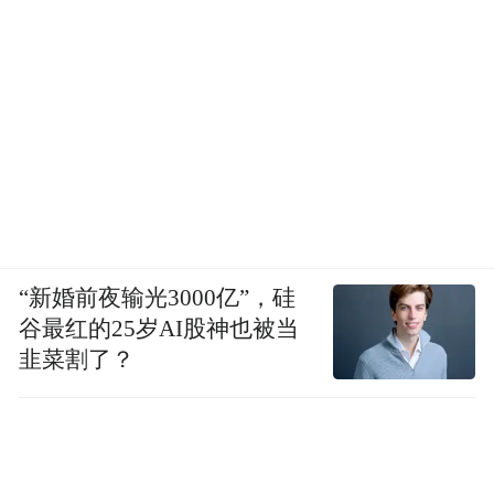
么多美食。我尝了余干辣椒炒肉、赣南三杯
鸡，味道太赞了，让我对江西有了全新的认
识。”在九龙湖鸿鹄大集市，类似麦先生这样
的游客不在少数，他们因龙舟赛而来，又被
江西美食所吸引，带动了餐饮消费的热潮。
赛事期间，九龙湖核心区域举办了啤酒龙虾
节、篷友营地节、水上世界嘉年华等多项群
众参与度高、体验感强的活动，吸引了大量
“新婚前夜输光3000亿”，硅
市民和游客前来参与。
谷最红的25岁AI股神也被当
韭菜割了？
此外，龙舟赛与第42届中国国际体育用品博
览会(以下简称体博会)、江西省户外运动和体
育产业发展大会深度联动，众多国内外商旅
人士汇聚洪城，使九龙湖周边的餐饮、住