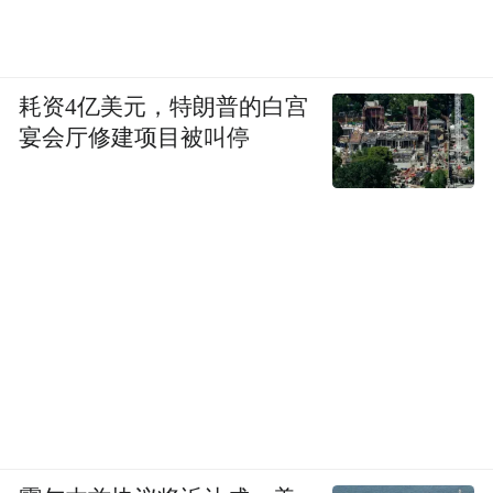
家、民俗专家梅联华认为，既亲近自然，又
融合群众体育与旅游景点的赣江“两滩七湾”
天然泳场，将成为颇具南昌特色的崭新会客
耗资4亿美元，特朗普的白宫
宴会厅修建项目被叫停
厅，“到南昌看海、游泳”可能成为南昌新趋
势，并拉动全国游客前来打卡。
商：多元消费热潮起
本届龙舟赛新增的南昌都市圈商品展和乐购
洪城百货促销活动，进一步将消费场景从一
日观赛扩展至多日沉浸体验，推动“流量”向
“留量”转化。
一项赛事带旺一座城市，紧张刺激的龙舟竞