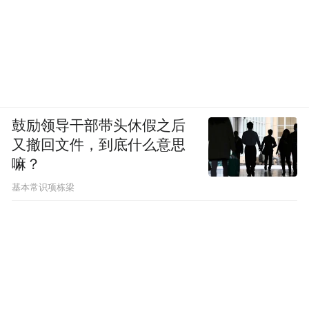
宿、零售等行业迎来了消费高峰。5月23日，
来自浙江杭州的体博会参展商赵女士告诉笔
者，这两天九龙湖及国博城周边8公里内的酒
店基本满房，公司参展人员住到了老城区。
据了解，九龙湖周边餐厅的营业额较平日成
鼓励领导干部带头休假之后
倍增长，充分展现了赛事对消费的强大拉动
又撤回文件，到底什么意思
作用。
嘛？
基本常识项栋梁
笔者注意到，5月22日至25日在南昌绿地国际
博览中心举办的体博会，基本与南昌国际龙
舟赛时空同步，二者相互借势相互成就。本
届体博会展览总面积达16.37万平方米，参展
企业共1811家，涵盖南昌绿地国际博览中心