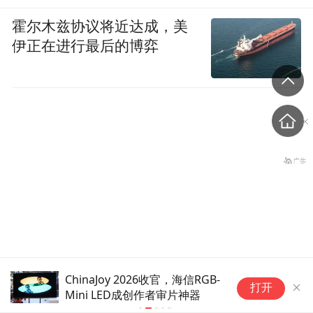
霍尔木兹协议将近达成，美
伊正在进行最后的博弈
胡锡进：新西兰外长像只疯
ChinaJoy 2026收官，海信RGB-
2026全球
打开
Mini LED成创作者审片神器
12月举办
狗，竟对中国如此狂吠