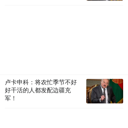
南昌城市马拉松系列赛事，如今已成为流量
经济大IP。2025年，象湖半程马拉松、南昌
鄱阳湖半程马拉松、南昌安义半程马拉松陆
续鸣枪……翻看南昌今年的马拉松赛赛程安
排，春秋两季共有7场马拉松赛事次第开跑，
预计参赛总人数达12万人次。
体育的蓝海，也是英雄城进入“新赛道”的机
遇。大型体育赛事活动的举办，对于促进经
卢卡申科：将农忙季节不好
济社会发展，激发体育消费新动能具有重要
好干活的人都发配边疆充
军！
意义。
今年2月出台的《江西省提振消费行动方
案》，将做大体育消费列入服务消费提质行