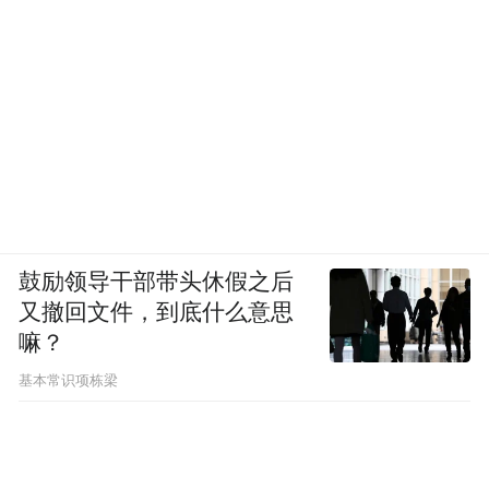
赣江之上如火如荼的“两湾七滩”建设。南
昌，因水而名，因水而兴。无论是赣江，还
是鄱阳湖，都流淌着水文化的血脉。当大江
投入大湖，江湖交汇处既滋养了南昌，也滋
养了赣鄱文明。盘活水资源做好水文章，做
美亲水型城市，是自然赋予南昌的“得天独
厚”，也是南昌“扬名立万”的基本盘。
鼓励领导干部带头休假之后
2025年，南昌市将赣江“两滩七湾”天然泳场
又撤回文件，到底什么意思
列入十大民生实事项目，建设内容包括万紫
嘛？
滩、千红滩、龙沙湾、摩天湾、青洲湾、凤
基本常识项栋梁
凰湾、观洲湾、七星湾、九龙湾9个天然泳场
及岸线配套设施，这项工程既可以整治、加
固、美化赣江两岸岸线，丰富南昌水文化内