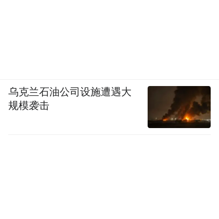
涵，又可以为市民提供安全、舒适的亲水、
戏水空间。
目前，赣江岸线多个建设中的天然泳场接近
完工，建成后的美景令人期待。
乌克兰石油公司设施遭遇大
比如位于扬子洲头的龙沙湾天然泳场，背靠
规模袭击
绿意盎然的扬子洲沙滩，不远处的江面上南
昌舰静静停泊，人们在水清沙幼的泳场游泳
时，视野近端是红谷滩鳞次栉比的高楼天际
线，远处是逶迤如黛的梅岭……
据南昌交投项目相关负责人透露，“两滩七
湾”整体工程预计6月底完成。江西省文化名