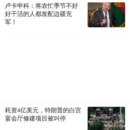
为消费新特点。与龙舟赛、体博会一样，南
卢卡申科：将农忙季节不好
昌系列马拉松赛事的举办，吸引了大量的参
好干活的人都发配边疆充
军！
赛者和观众，带来了经济和社会效益。以
2024南昌国际马拉松为例，赛事当天，大量
参赛者和观众涌入城市，增加了旅游消费，
促进了交通、餐饮、住宿等相关产业的发
展，带动各种业态营业收入1.25亿元。
一盘江西小炒与一场国际赛事共同沸腾，传
统龙舟与现代科技并肩前行，体文旅商融合
发展，南昌城市品牌在国内外的知名度和美
誉度得到提升。当赛事落幕，留下的不仅是
耗资4亿美元，特朗普的白宫
宴会厅修建项目被叫停
消费数据与奖牌，更是一座城市向世界讲述
的中国故事——如何在坚守文化根脉的同