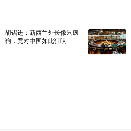
全部14个展馆，并在室外增设了4个临时展
区，举办中国健身健美新秀赛等展期配套活
动超50场，为国内外参展商和采购商提供了
科技感十足的展示与交易平台，令前来逛会
胡锡进：新西兰外长像只疯
狗，竟对中国如此狂吠
的体育迷大呼“过瘾”。
在摩肩接踵的展会现场，来自境外的国际采
购商及专业观众占比不少。据了解，与往届
相比，南昌体博会在展区架构、服务体系、
资源整合方面继续创新，参展企业数量、产
品品类、国际化水平三项指标均创新高。
如今，“跟着赛事去旅行”成为城市新时尚，
“一日比赛多日停留，一人参赛多人消费”成