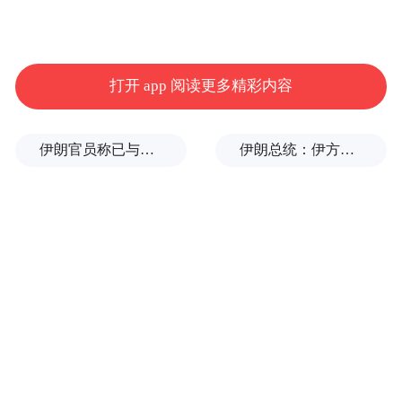
打开 app 阅读更多精彩内容
伊朗官员称已与阿曼就霍尔木兹海峡通行问题明确总体框架
伊朗总统：伊方未在涉谅解备忘录的谈判中作任何让步
参赛队伍蓄势待发