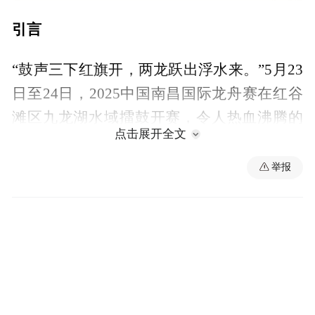
引言
“鼓声三下红旗开，两龙跃出浮水来。”5月23
日至24日，2025中国南昌国际龙舟赛在红谷
滩区九龙湖水域擂鼓开赛，令人热血沸腾的
点击展开全文
桨叶翻飞，从现场到网络，吸引了近百万人
次“热闹围观”。这场赛事不仅是一场水上竞
举报
技的盛宴，更是一次体文旅商深度融合的生
动实践。