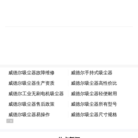
啦啦队在鸣鼓助威