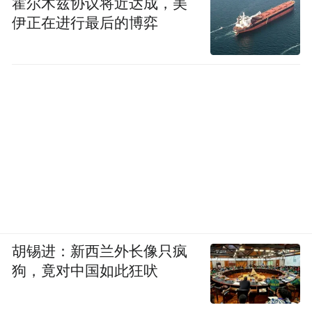
霍尔木兹协议将近达成，美
渡，引来了人流，自然也带来了商机。为接
伊正在进行最后的博弈
住这巨大流量，赛场周边特意设置了诸多特
色活动。其中，江西小炒美食市集引人注
目。江西省11个设区市的特色小炒代表企业
汇聚一堂，将江西各地的美食带到赛事现
场。市民游客在这里可以一站式品尝到江西
各地的地道风味，感受“人间烟火味、江西小
炒鲜”的独特魅力，享受一场“视听味”全方位
的观赛体验。
5月24日，来自广东顺德的游客麦先生兴奋地
胡锡进：新西兰外长像只疯
说：“我们广东龙舟赛事很多，没想到南昌的
狗，竟对中国如此狂吠
龙舟赛水平也这么高，更没想到现场还有这