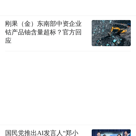
此外，本届赛事在传承的基础上进行创新。
首次增设高校组12人龙舟项目，推动传统龙
刚果（金）东南部中资企业
舟文化在高校及青年群体中扎根。该组别既
钴产品铀含量超标？官方回
应
保留传统龙舟竞技的核心特色，又通过轻量
化设计提升赛事灵活性与观赏性，中国科学
院大学、厦门大学、江西师范大学、广西民
族大学等高校大学生的积极参与，为龙舟赛
注入了青春活力。
作为一项国际赛事，南昌国际龙舟赛吸引了
多支国外队伍参赛，成为国际文化交流的重
要平台。在比赛过程中，中外选手同场竞
技，相互交流，增进了对彼此国家文化的了
国民党推出AI发言人“郑小