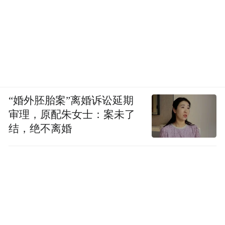
动，提出要做大赛事经济，办好亚洲皮划艇
锦标赛，以及中式台球世锦赛、南昌马拉
松、南昌国际龙舟赛等自主品牌赛事，鼓励
各地依托景区、街区、商圈等消费新场景打
造一批知名度高、影响力大的赛事活动品
牌。对于南昌来说，国际龙舟赛及马拉松系
“婚外胚胎案”离婚诉讼延期
审理，原配朱女士：案未了
列赛事不仅仅是一场场体育盛宴，更是城市
结，绝不离婚
形象提升的重要载体。
文：当传统邂逅世界
赛龙舟作为中华民族的传统习俗之一，在江
西有着深厚的根基。清光绪九年《九江儒林
乡志》记载：“乡人每夏五月，必斗龙舟。”