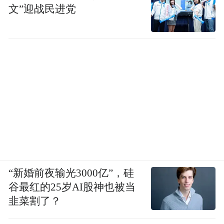
文”迎战民进党
解。
除了选手之间的互动，赛事期间还举办了一
系列文化交流活动。如国际文化交流论坛，
邀请国内外专家学者、文化名人共同探讨龙
舟文化的传承与发展，以及不同国家和地区
的体育文化交流与合作。通过这些活动，中
国的龙舟文化得以传播到世界更多地方，同
时也让世界更好地了解南昌，促进文化交融
与互鉴。
“新婚前夜输光3000亿”，硅
旅：做美亲水型城市
谷最红的25岁AI股神也被当
韭菜割了？
与南昌国际龙舟赛水上竞技遥相呼应的，是