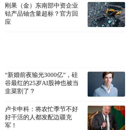
热情周到的志愿者服务，丰富多彩的配套活
刚果（金）东南部中资企业
动，南昌以良好的形象出现在大众视野中，
钴产品铀含量超标？官方回
应
让更多人认识到英雄城充满活力、包容开
放。
近年来，南昌巧打体育牌，全国青少年阳光
体育大会、江西网球公开赛、南昌国际马拉
松持续保持竞赛热度。5月11日，在南昌高新
“新婚前夜输光3000亿”，硅
区瑶湖国际水上运动中心落幕的亚洲皮划艇
谷最红的25岁AI股神也被当
静水锦标赛，又让世人见识了“东方水城”的
韭菜割了？
魅力。
卢卡申科：将农忙季节不好
要想认识一座城市，深入这座城市的街巷、
好干活的人都发配边疆充
军！
触摸城市的脉搏，跑步是最好的方式之一。