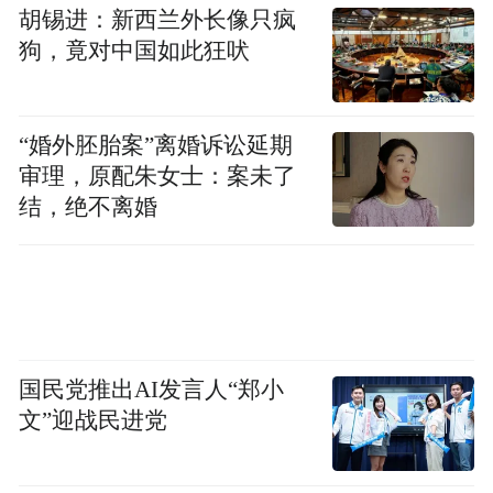
支队伍，南昌都市圈11支队伍、市内各县区
胡锡进：新西兰外长像只疯
及赣江新区13支队伍。如此庞大的参赛阵
狗，竟对中国如此狂吠
容，刷新了南昌国际龙舟赛事的历史纪录。
“婚外胚胎案”离婚诉讼延期
龙舟赛不仅是速度与激情的较量，更展示了
审理，原配朱女士：案未了
城市活力。当下，大型体育赛事成为城市品
结，绝不离婚
牌营销的有效载体，南昌国际龙舟赛也不例
外，赛事通过网络传播形成放大效应，为南
昌带来了巨大的流量。
在赛事筹备和举办期间，各大媒体纷纷聚焦
国民党推出AI发言人“郑小
南昌。电视、报纸、网络等平台对赛事进行
文”迎战民进党
了全方位、多角度报道，向世界展示了南昌
的城市风貌和人文魅力。精心搭建的赛道，