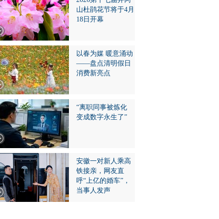
山杜鹃花节将于4月
18日开幕
以春为媒 暖意涌动
——盘点清明假日
消费新亮点
“离职同事被炼化
变成数字永生了”
安徽一对新人乘高
铁接亲，网友直
呼“上亿的婚车”，
当事人发声