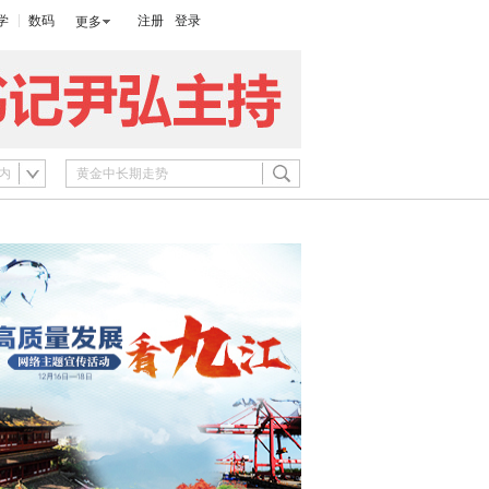
学
数码
注册
登录
更多
内