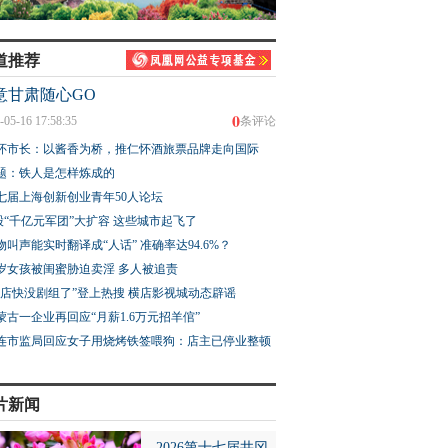
道推荐
意甘肃随心GO
0
-05-16 17:58:35
条评论
怀市长：以酱香为桥，推仁怀酒旅票品牌走向国际
题：铁人是怎样炼成的
七届上海创新创业青年50人论坛
股“千亿元军团”大扩容 这些城市起飞了
物叫声能实时翻译成“人话” 准确率达94.6%？
3岁女孩被闺蜜胁迫卖淫 多人被追责
横店快没剧组了”登上热搜 横店影视城动态辟谣
蒙古一企业再回应“月薪1.6万元招羊倌”
连市监局回应女子用烧烤铁签喂狗：店主已停业整顿
片新闻
2026第十七届井冈