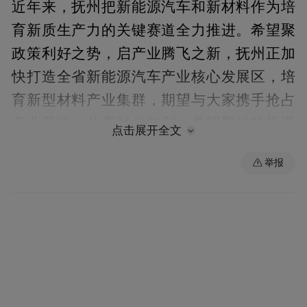
近年来，抚州把新能源汽车和新材料作为培
育新质生产力的关键赛道全力推进。希望聚
政策利好之势，启产业腾飞之新，抚州正加
快打造全省新能源汽车产业核心发展区，培
育新型材料产业集群，期望与大家携手抢占
产业风口，共享时代红利。希望聚战略机遇
点击展开全文
之势，启区域发展之新，今后一段时期，是
举报
抚州发展的战略机遇期，将为来抚兴业的各
界人士提供抢占政策高地、成本洼地的黄金
赛道，期盼与大家共享新机遇、共创新未
来。希望聚资源互补之势，启合作共赢之
新，抚州要素保障足、成本低，科技人才政
策有力，期待携手促进创新链产业链资金链