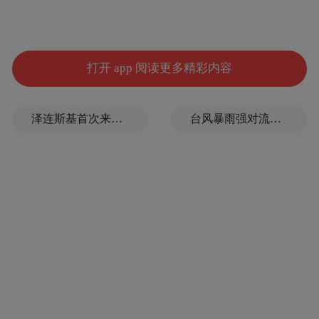
人才链深度融合，强力推动多方联动共赢发
展。
辛清华表示，近年来，江西省集中力量加快
打开 app 阅读更多精彩内容
推动装备制造、新能源、新材料等支柱产业
融合集群发展。抚州正在全力打造全省新能
泽连斯基首次来访，武契奇当面点赞乌克兰无人机
台风暴雨强对流三预警！“白海豚”最新位置公布
源汽车产业核心发展区，为全省装备制造业
高质量发展发挥重要的引领作用。希望通过
本次推介会搭建交流合作的桥梁，吸引更多
优质企业的项目落户抚州，落户江西，助力
抚州乃至江西装备制造业、新材料产业迈向
新高度。省工信厅将始终为企业提供全方位
多层次的服务，积极协调各方资源，推动政
策落实落地，帮助企业解决实际问题，让大