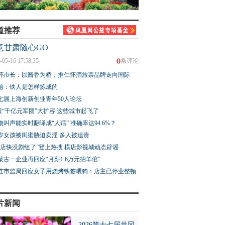
道推荐
意甘肃随心GO
0
-05-16 17:58:35
条评论
怀市长：以酱香为桥，推仁怀酒旅票品牌走向国际
题：铁人是怎样炼成的
七届上海创新创业青年50人论坛
股“千亿元军团”大扩容 这些城市起飞了
物叫声能实时翻译成“人话” 准确率达94.6%？
3岁女孩被闺蜜胁迫卖淫 多人被追责
横店快没剧组了”登上热搜 横店影视城动态辟谣
蒙古一企业再回应“月薪1.6万元招羊倌”
连市监局回应女子用烧烤铁签喂狗：店主已停业整顿
片新闻
2026第十七届井冈