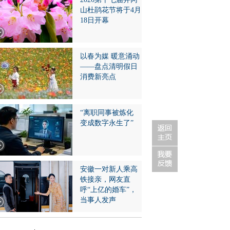
山杜鹃花节将于4月
18日开幕
以春为媒 暖意涌动
——盘点清明假日
消费新亮点
“离职同事被炼化
变成数字永生了”
安徽一对新人乘高
铁接亲，网友直
呼“上亿的婚车”，
当事人发声