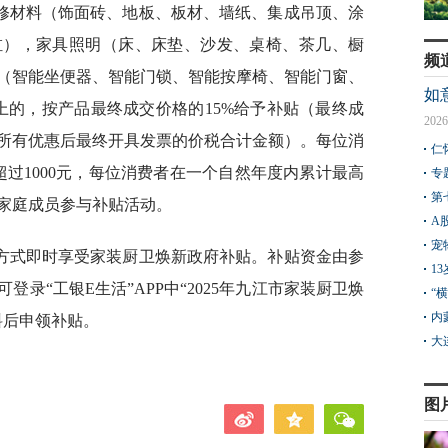
修材料（饰面砖、地板、板材、墙纸、集成吊顶、涂
缸），家具照明（床、床垫、沙发、桌椅、茶几、橱
频
（智能坐便器、智能门锁、智能按摩椅、智能门窗、
如
上的，按产品最终成交价格的15%给予补贴（最终成
2026
所有优惠后最终开具发票的价税合计金额）。每位消
仁
过1000元，每位消费者在一个自然年度内累计最高
专
第
名家庭成员参与补贴活动。
A
宠
方式即时享受家装厨卫焕新政府补贴。补贴资金由参
1
录“工银E生活”APP中“2025年九江市家装厨卫焕
“
内
料后申领补贴。
大
图