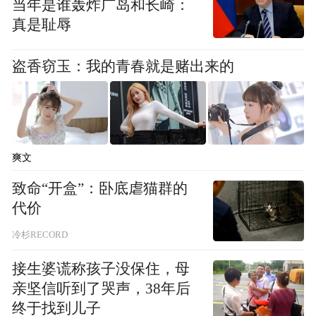
当年是谁轰炸广岛和长崎：
真是耻辱
盗香窃玉：我的青春就是赌出来的
爽文
致命“开盒”：卧底虐猫群的
代价
冷杉RECORD
接生婆谎称孩子没保住，母
亲坚信听到了哭声，38年后
终于找到儿子