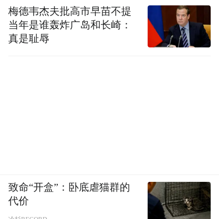
梅德韦杰夫批高市早苗不提
当年是谁轰炸广岛和长崎：
真是耻辱
致命“开盒”：卧底虐猫群的
代价