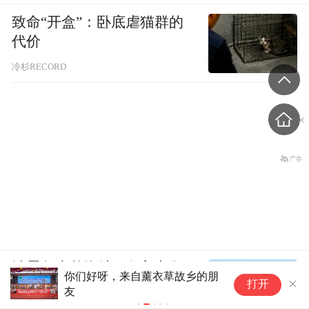
致命“开盒”：卧底虐猫群的
代价
冷杉RECORD
涉霍尔木兹海峡，伊朗与阿
遵
上海实践基地助力台湾青年法律人才成长
打开
曼被曝达成临时协议框架
岗