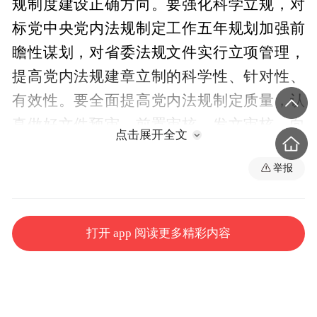
规制度建设正确方向。要强化科学立规，对
标党中央党内法规制定工作五年规划加强前
瞻性谋划，对省委法规文件实行立项管理，
提高党内法规建章立制的科学性、针对性、
有效性。要全面提高党内法规制定质量，认
真做好文件预审、前置审核、发文审核、向
点击展开全文
上报备等工作，从严把好政治关、内容关，
举报
确保每一件法规文件高质量。要着力增强党
内法规权威性和执行力，强化制度刚性，创
新宣传方式，加强监督考核，确保制度优势
打开 app 阅读更多精彩内容
转化为治理效能。要压实党内法规制度建设
各方责任，抓好党内法规工作人才队伍建
设，强化数智赋能，不断提高我省党内法规
工作质量和水平，为奋力谱写中国式现代化