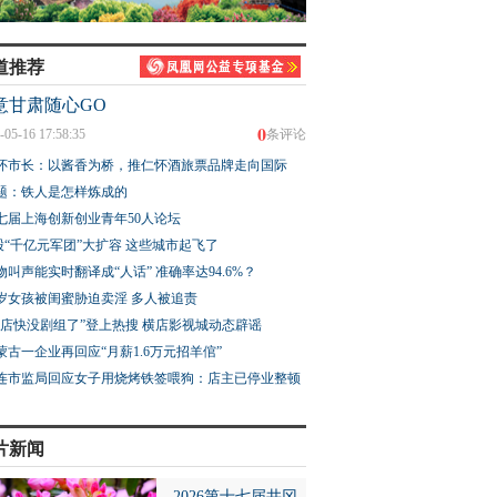
道推荐
意甘肃随心GO
0
-05-16 17:58:35
条评论
怀市长：以酱香为桥，推仁怀酒旅票品牌走向国际
题：铁人是怎样炼成的
七届上海创新创业青年50人论坛
股“千亿元军团”大扩容 这些城市起飞了
物叫声能实时翻译成“人话” 准确率达94.6%？
3岁女孩被闺蜜胁迫卖淫 多人被追责
横店快没剧组了”登上热搜 横店影视城动态辟谣
蒙古一企业再回应“月薪1.6万元招羊倌”
连市监局回应女子用烧烤铁签喂狗：店主已停业整顿
片新闻
2026第十七届井冈