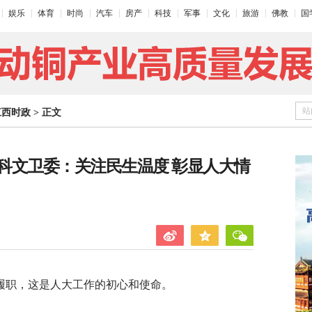
娱乐
体育
时尚
汽车
房产
科技
军事
文化
旅游
佛教
国
站
江西时政
>
正文
科文卫委：关注民生温度 彰显人大情
履职，这是人大工作的初心和使命。