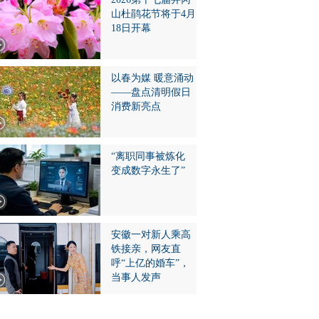
山杜鹃花节将于4月
18日开幕
以春为媒 暖意涌动
——盘点清明假日
消费新亮点
“离职同事被炼化
变成数字永生了”
安徽一对新人乘高
铁接亲，网友直
呼“上亿的婚车”，
当事人发声