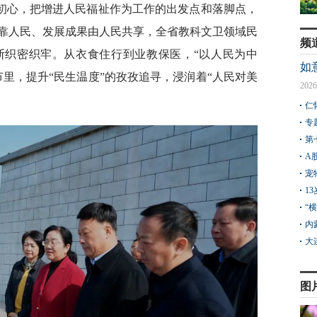
初心，把增进人民福祉作为工作的出发点和落脚点，
靠人民、发展成果由人民共享，全省教科文卫领域民
频
断织密织牢。从衣食住行到业教保医，“以人民为中
如
里，提升“民生温度”的孜孜追寻，浸润着“人民对美
2026
仁
专
第
A
宠
1
“
内
大
图