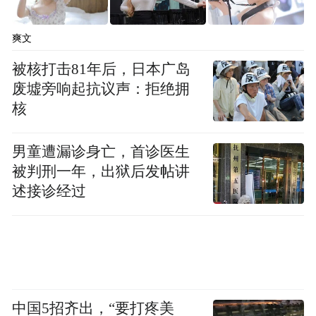
爽文
被核打击81年后，日本广岛
废墟旁响起抗议声：拒绝拥
核
男童遭漏诊身亡，首诊医生
被判刑一年，出狱后发帖讲
述接诊经过
中国5招齐出，“要打疼美