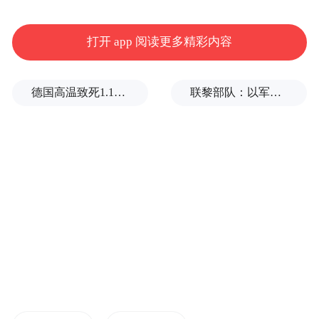
打开 app 阅读更多精彩内容
来源： 赣南日报
德国高温致死1.19万人，为2016年来最高纪录
联黎部队：以军单日向黎发射113枚炮弹
“特别声明：以上作品内容(包括在内的视频、图片或音
频)为凤凰网旗下自媒体平台“大风号”用户上传并发
布，本平台仅提供信息存储空间服务。
Notice: The content above (including the videos,
pictures and audios if any) is uploaded and posted
by the user of Dafeng Hao, which is a social media
platform and merely provides information storage
space services.”