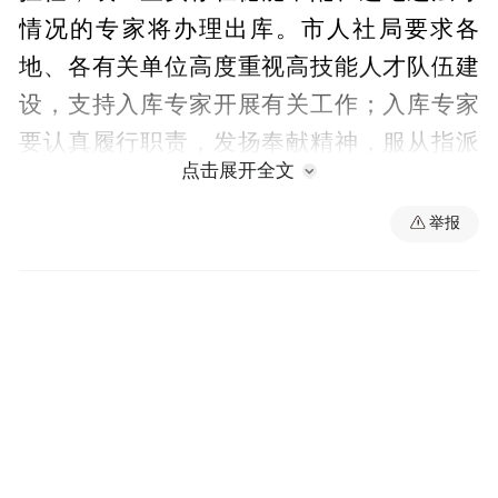
情况的专家将办理出库。市人社局要求各
地、各有关单位高度重视高技能人才队伍建
设，支持入库专家开展有关工作；入库专家
要认真履行职责，发扬奉献精神，服从指派
点击展开全文
和调遣，高质量完成市、县人社部门委托的
相关工作，切实维护人才工作的公正性、科
举报
学性、权威性。（记者胡怀军）