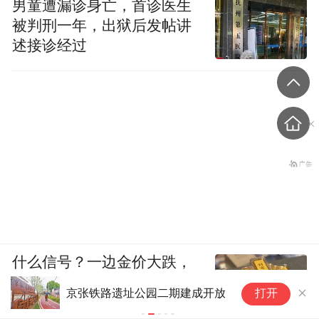
男童遭漏诊身亡，首诊医生
被判刑一年，出狱后发帖讲
述接诊经过
什么信号？一边金价大跌，
一边各国央行一直买
市
京张铁路遗址公园二期建成开放
打开
打