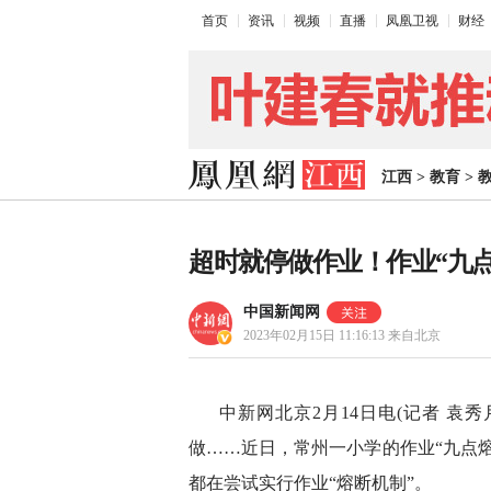
首页
资讯
视频
直播
凤凰卫视
财经
江西
>
教育
>
超时就停做作业！作业“九
中国新闻网
2023年02月15日 11:16:13
来自北京
中新网北京2月14日电(记者 袁
做……近日，常州一小学的作业“九点
都在尝试实行作业“熔断机制”。