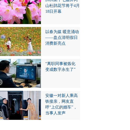
山杜鹃花节将于4月
18日开幕
以春为媒 暖意涌动
——盘点清明假日
消费新亮点
“离职同事被炼化
变成数字永生了”
安徽一对新人乘高
铁接亲，网友直
呼“上亿的婚车”，
当事人发声