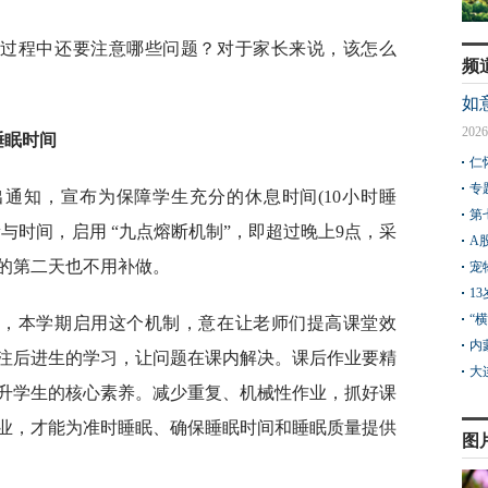
施过程中还要注意哪些问题？对于家长来说，该怎么
频
如
2026
睡眠时间
仁
专
通知，宣布为保障学生充分的休息时间(10小时睡
第
与时间，启用 “九点熔断机制”，即超过晚上9点，采
A
的第二天也不用补做。
宠
1
“
方，本学期启用这个机制，意在让老师们提高课堂效
内
注后进生的学习，让问题在课内解决。课后作业要精
大
升学生的核心素养。减少重复、机械性作业，抓好课
业，才能为准时睡眠、确保睡眠时间和睡眠质量提供
图