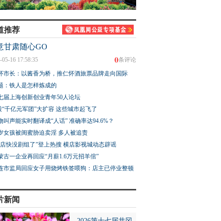
道推荐
意甘肃随心GO
0
-05-16 17:58:35
条评论
怀市长：以酱香为桥，推仁怀酒旅票品牌走向国际
题：铁人是怎样炼成的
七届上海创新创业青年50人论坛
股“千亿元军团”大扩容 这些城市起飞了
物叫声能实时翻译成“人话” 准确率达94.6%？
3岁女孩被闺蜜胁迫卖淫 多人被追责
横店快没剧组了”登上热搜 横店影视城动态辟谣
蒙古一企业再回应“月薪1.6万元招羊倌”
连市监局回应女子用烧烤铁签喂狗：店主已停业整顿
片新闻
2026第十七届井冈