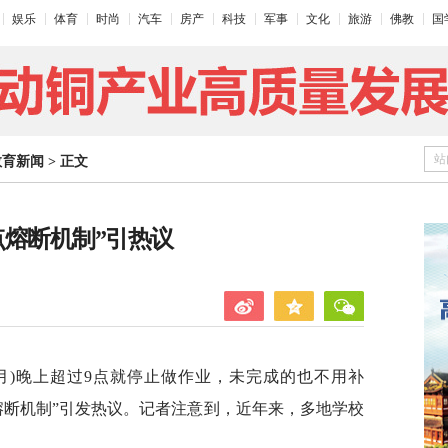
娱乐
体育
时尚
汽车
房产
科技
军事
文化
旅游
佛教
国
站
教育新闻
>
正文
点熔断机制”引热议
秀月)晚上超过9点就停止做作业，未完成的也不用补
熔断机制”引发热议。记者注意到，近年来，多地学校