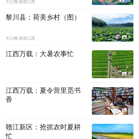
10
大江网-视觉江西
黎川县：荷美乡村（图）
9
大江网-视觉江西
江西万载：大暑农事忙
8
江西万载：夏令营里觅书
香
8
赣江新区：抢抓农时夏耕
忙