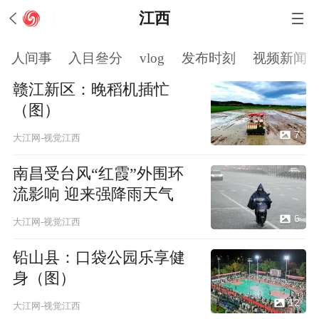
江西
人间事
入目叄分
vlog
发布时刻
视频新闻
赣江新区：晚稻机插忙
（图）
7
大江网-视觉江西
南昌受台风“红霞”外围环
流影响 迎来强降雨天气
6
大江网-视觉江西
铅山县：口袋公园乐享健
身（图）
12
大江网-视觉江西