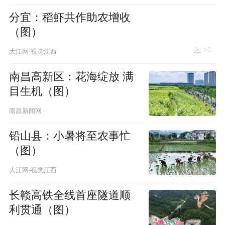
分宜：稻虾共作助农增收
（图）
10
大江网-视觉江西
南昌高新区：花海绽放 满
目生机（图）
3
南昌新闻网
铅山县：小暑将至农事忙
（图）
大江网-视觉江西
长赣高铁全线首座隧道顺
利贯通（图）