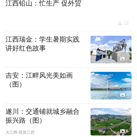
江西铅山：忙生产 促外贸
12
江西瑞金：学生暑期实践
讲好红色故事
8
吉安：江畔风光美如画
（图）
4
遂川：交通铺就城乡融合
振兴路（图）
6
大江网-视觉江西