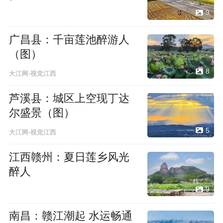
9
广昌县：千亩莲池醉游人
（图）
8
大江网-视觉江西
芦溪县：城区上空现丁达
尔盛景（图）
5
大江网-视觉江西
江西赣州：夏日莲乡风光
醉人
9
南昌：赣江潮起 水运畅通