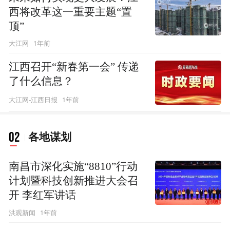
西将改革这一重要主题“置
顶”
1年前
大江网
江西召开“新春第一会” 传递
了什么信息？
1年前
大江网-江西日报
02
各地谋划
南昌市深化实施“8810”行动
计划暨科技创新推进大会召
开 李红军讲话
1年前
洪观新闻