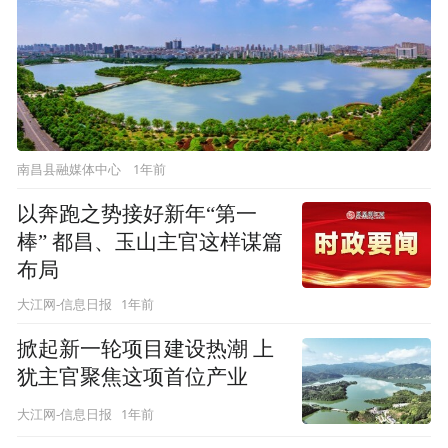
1年前
南昌县融媒体中心
以奔跑之势接好新年“第一
棒” 都昌、玉山主官这样谋篇
布局
1年前
大江网-信息日报
掀起新一轮项目建设热潮 上
犹主官聚焦这项首位产业
1年前
大江网-信息日报