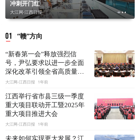
冲刺开门红
大江网-江西日报
01
“赣”方向
“新春第一会”释放强烈信
号，尹弘要求以进一步全面
深化改革引领全省高质量发
展
1年前
大江网-江西日报
江西举行省市县三级一季度
重大项目联动开工暨2025年
重大项目推进大会
1年前
大江网-江西日报
未来如何实现更大发展？江