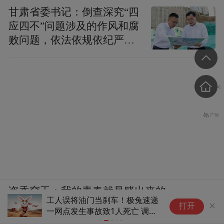
甘肃省委书记：倒查深究“四
应四不”问题涉及的作风和腐
败问题，依法依规依纪严肃
查处腐败案件，加大通报曝
光力度
盗香窃玉：我的青春就是赌出来的
工人误将油门当刹车！极兔速递
特
打开
一网点发生事故致1人死亡 调查
处
报告公布
盘