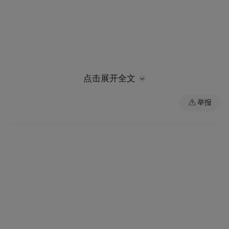
点击展开全文
举报
请有关机动车（非机动车）所有人、管理人
自本公告发布之日起3个月内，按照法律法规
上饶市公安局交通管理支队经
规定要求，到
开区大队
接受处理，逾期不接受处理的，公
安交管部门将依法强制报废所公告的车辆，
作废机动车登记证书、号牌、行驶证。