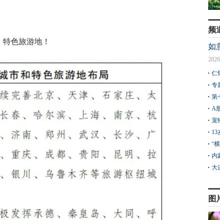
频
》特色旅游地！
如
2026
仁
专
第
A
宠
1
“
内
大
图