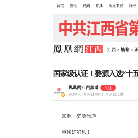
首页
资讯
视频
直播
凤凰卫视
财经
江西
>
赣鄱
>
国家级认证！婺源入选“十
凤凰网江西频道
2026年07月09日 09:11:58
来自江西
来源：婺源旅游
重磅好消息！