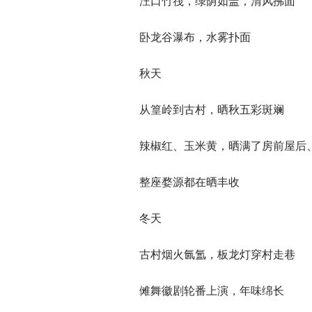
汪口竹筏，绿荫如盖，清风拂面
卧龙谷瀑布，水雾扑面
秋天
从篁岭到古村，晒秋五彩斑斓
辣椒红、玉米黄，晒满了房前屋后
整座婺源都在晒丰收
冬天
古村烟火氤氲，板龙灯穿村走巷
傩舞徽剧轮番上演，年味绵长