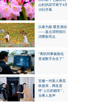
山杜鹃花节将于4月
18日开幕
以春为媒 暖意涌动
——盘点清明假日
消费新亮点
“离职同事被炼化
变成数字永生了”
安徽一对新人乘高
铁接亲，网友直
呼“上亿的婚车”，
当事人发声