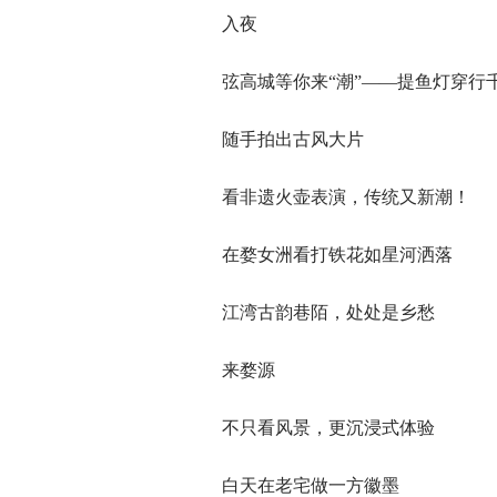
入夜
弦高城等你来“潮”——提鱼灯穿行
随手拍出古风大片
看非遗火壶表演，传统又新潮！
在婺女洲看打铁花如星河洒落
江湾古韵巷陌，处处是乡愁
来婺源
不只看风景，更沉浸式体验
白天在老宅做一方徽墨