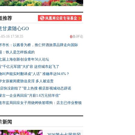
道推荐
意甘肃随心GO
0
-05-16 17:58:35
条评论
怀市长：以酱香为桥，推仁怀酒旅票品牌走向国际
题：铁人是怎样炼成的
七届上海创新创业青年50人论坛
股“千亿元军团”大扩容 这些城市起飞了
物叫声能实时翻译成“人话” 准确率达94.6%？
3岁女孩被闺蜜胁迫卖淫 多人被追责
横店快没剧组了”登上热搜 横店影视城动态辟谣
蒙古一企业再回应“月薪1.6万元招羊倌”
连市监局回应女子用烧烤铁签喂狗：店主已停业整顿
片新闻
2026第十七届井冈