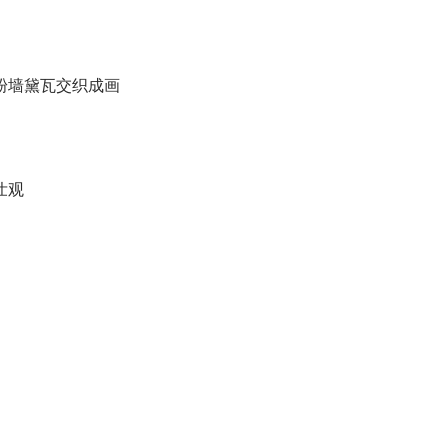
粉墙黛瓦交织成画
壮观