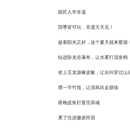
跟匠人学非遗
四季皆可玩，非遗天天见！
趁着阳光正好，这个夏天就来婺源
钻进卧龙谷瀑布，让水雾打湿发梢
坐上五龙源橡皮艇，让尖叫穿过山
撑一竿竹筏，让清风吹走烦恼
夜晚提鱼灯逛弦高城
累了住进徽派民宿