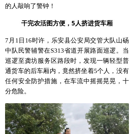
的人敲响了警钟！
干完农活图方便，5人挤进货车厢
7月1日16时许，乐安县公安局交管大队山砀
中队民警辅警在S313省道开展路面巡逻。当
巡逻至龚坊服务区路段时，发现一辆轻型普
通货车的后车厢内，竟然挤坐着5个人，没有
任何安全防护措施，在车流中摇摇晃晃，十
分危险。