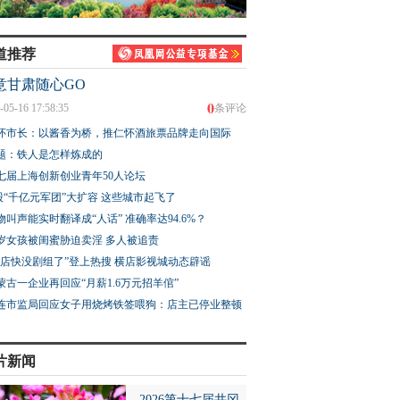
道推荐
意甘肃随心GO
0
-05-16 17:58:35
条评论
怀市长：以酱香为桥，推仁怀酒旅票品牌走向国际
题：铁人是怎样炼成的
七届上海创新创业青年50人论坛
股“千亿元军团”大扩容 这些城市起飞了
物叫声能实时翻译成“人话” 准确率达94.6%？
3岁女孩被闺蜜胁迫卖淫 多人被追责
横店快没剧组了”登上热搜 横店影视城动态辟谣
蒙古一企业再回应“月薪1.6万元招羊倌”
连市监局回应女子用烧烤铁签喂狗：店主已停业整顿
片新闻
2026第十七届井冈