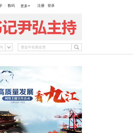
学
数码
注册
登录
更多
内