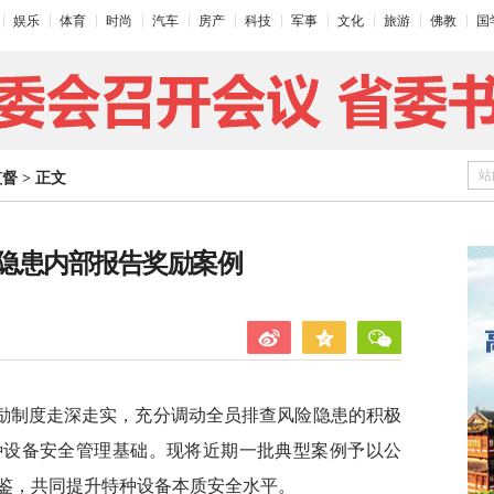
娱乐
体育
时尚
汽车
房产
科技
军事
文化
旅游
佛教
国
站
监督
>
正文
隐患内部报告奖励案例
励制度走深走实，充分调动全员排查风险隐患的积极
种设备安全管理基础。现将近期一批典型案例予以公
鉴，共同提升特种设备本质安全水平。