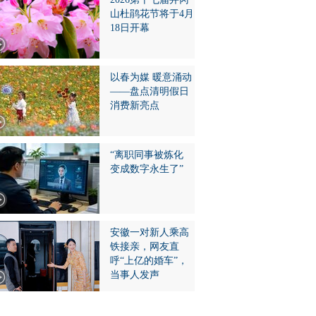
山杜鹃花节将于4月
18日开幕
以春为媒 暖意涌动
——盘点清明假日
消费新亮点
“离职同事被炼化
变成数字永生了”
安徽一对新人乘高
铁接亲，网友直
呼“上亿的婚车”，
当事人发声