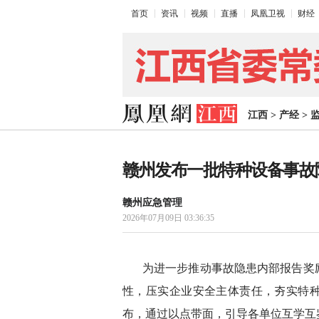
首页
资讯
视频
直播
凤凰卫视
财经
江西
>
产经
>
赣州发布一批特种设备事故
赣州应急管理
2026年07月09日 03:36:35
为进一步推动事故隐患内部报告奖
性，压实企业安全主体责任，夯实特
布，通过以点带面，引导各单位互学互