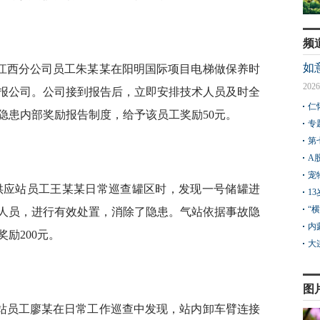
频
如
公司江西分公司员工朱某某在阳明国际项目电梯做保养时
2026
报公司。公司接到报告后，立即安排技术人员及时全
仁
隐患内部奖励报告制度，给予该员工奖励50元。
专
第
A
宠
化气供应站员工王某某日常巡查罐区时，发现一号储罐进
1
“
人员，进行有效处置，消除了隐患。气站依据事故隐
内
励200元。
大
图
化气站员工廖某在日常工作巡查中发现，站内卸车臂连接