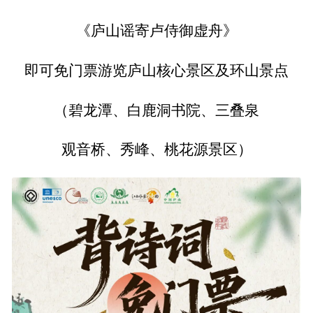
《庐山谣寄卢侍御虚舟》
即可免门票游览庐山核心景区及环山景点
（碧龙潭、白鹿洞书院、三叠泉
观音桥、秀峰、桃花源景区）