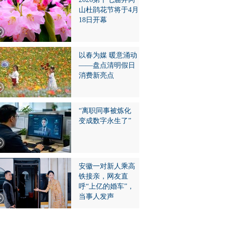
山杜鹃花节将于4月
18日开幕
以春为媒 暖意涌动
——盘点清明假日
消费新亮点
“离职同事被炼化
变成数字永生了”
安徽一对新人乘高
铁接亲，网友直
呼“上亿的婚车”，
当事人发声