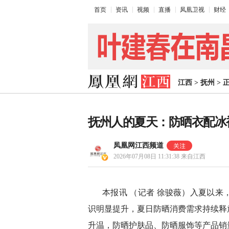
首页
资讯
视频
直播
凤凰卫视
财经
江西
>
抚州
>
抚州人的夏天：防晒衣配冰
凤凰网江西频道
2026年07月08日 11:31:38
来自江西
本报讯 （记者 徐骏薇）入夏以
识明显提升，夏日防晒消费需求持续释
升温，防晒护肤品、防晒服饰等产品销