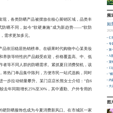
频
发现，各类防晒产品被摆放在核心展销区域，品类丰
如
防晒不同，如今“软硬兼施”成为新趋势——“软防
2026
分，需求更加多元。
仁
专
产品依旧稳居热销榜单。在硕果时代购物中心某美妆
第
A
和养肤等特性的产品颇受欢迎，价格覆盖高、中、低
宠
作者等不同人群的防晒需求。紧抓夏日消费契机，该
1
，将热门单品集中陈列，方便市民一站式选购，同时
“
内
进一步拉动销量攀升。某门店店长熊女士介绍：“自6
大
去年同期增长25%至30%，其中通勤、户外专用的
图
的硬防晒服饰也成为今夏消费新风口。在市城区一家