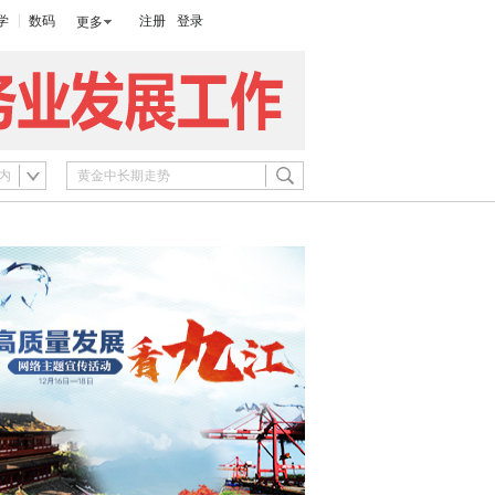
学
数码
注册
登录
更多
内