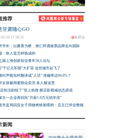
道推荐
意甘肃随心GO
0
-05-16 17:58:35
条评论
怀市长：以酱香为桥，推仁怀酒旅票品牌走向国际
题：铁人是怎样炼成的
七届上海创新创业青年50人论坛
股“千亿元军团”大扩容 这些城市起飞了
物叫声能实时翻译成“人话” 准确率达94.6%？
3岁女孩被闺蜜胁迫卖淫 多人被追责
横店快没剧组了”登上热搜 横店影视城动态辟谣
蒙古一企业再回应“月薪1.6万元招羊倌”
连市监局回应女子用烧烤铁签喂狗：店主已停业整顿
片新闻
2026第十七届井冈