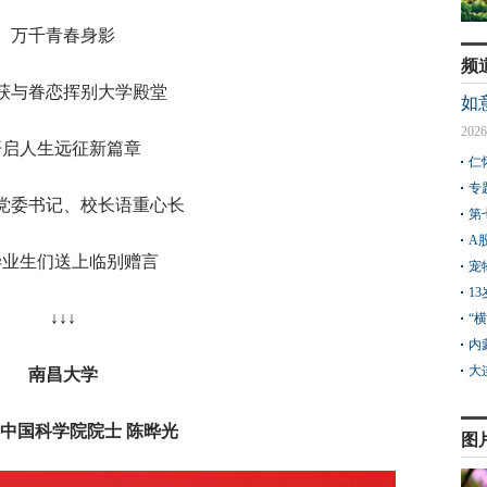
万千青春身影
频
获与眷恋挥别大学殿堂
如
2026
开启人生远征新篇章
仁
专
党委书记、校长语重心长
第
A
毕业生们送上临别赠言
宠
1
↓↓↓
“
内
大
南昌大学
中国科学院院士 陈晔光
图