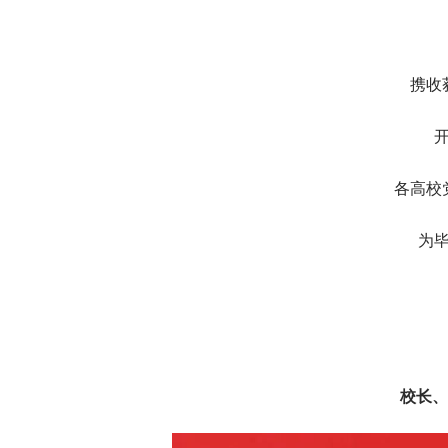
携收
各高校
为
校长、