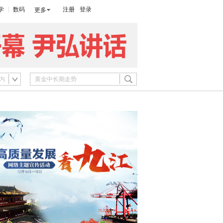
学
数码
注册
登录
更多
内