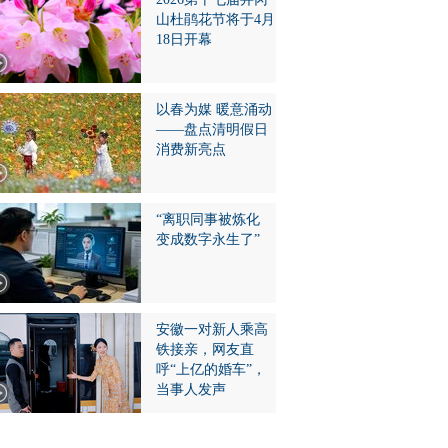
山杜鹃花节将于4月
18日开幕
以春为媒 暖意涌动
——盘点清明假日
消费新亮点
“离职同事被炼化
变成数字永生了”
安徽一对新人乘高
铁接亲，网友直
呼“上亿的婚车”，
当事人发声