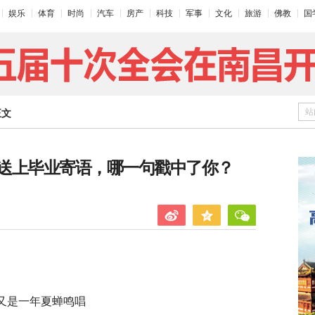
娱乐
体育
时尚
汽车
房产
科技
军事
文化
旅游
佛教
国
站
正文
送上毕业寄语，哪一句戳中了你？
又是一年夏蝉鸣唱