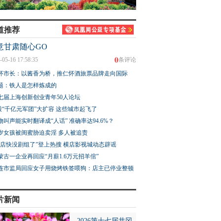
道推荐
意甘肃随心GO
0
-05-16 17:58:35
条评论
怀市长：以酱香为桥，推仁怀酒旅票品牌走向国际
题：铁人是怎样炼成的
七届上海创新创业青年50人论坛
股“千亿元军团”大扩容 这些城市起飞了
物叫声能实时翻译成“人话” 准确率达94.6%？
3岁女孩被闺蜜胁迫卖淫 多人被追责
横店快没剧组了”登上热搜 横店影视城动态辟谣
蒙古一企业再回应“月薪1.6万元招羊倌”
连市监局回应女子用烧烤铁签喂狗：店主已停业整顿
片新闻
2026第十七届井冈