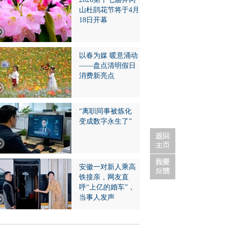
山杜鹃花节将于4月
18日开幕
以春为媒 暖意涌动
——盘点清明假日
消费新亮点
“离职同事被炼化
变成数字永生了”
安徽一对新人乘高
铁接亲，网友直
呼“上亿的婚车”，
当事人发声