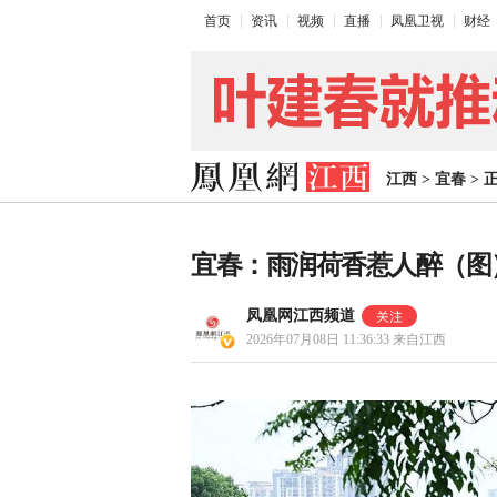
首页
资讯
视频
直播
凤凰卫视
财经
江西
>
宜春
>
宜春：雨润荷香惹人醉（图
凤凰网江西频道
2026年07月08日 11:36:33
来自江西