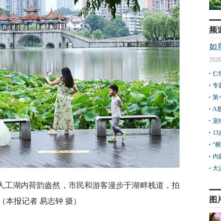
频
如
2026
仁
专
第
A
宠
1
“
内
大
的人工湖内荷韵盎然，市民和游客漫步于湖畔栈道，拍
图
（本报记者 易志钟 摄）