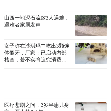
山西一地泥石流致3人遇难，
遇难者家属发声
女子称在沙琪玛中吃出3颗连
体假牙，厂家：已启动内部
核查，若不实将追究消费者
诬陷责任
医疗悲剧之问，2岁半患儿身