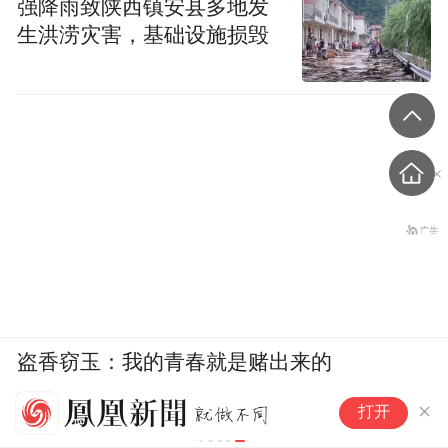
强降雨致陕西镇安县多地发
生洪涝灾害，基础设施损毁
盗香窃玉：我的青春就是赌出来的
化
打开
岁