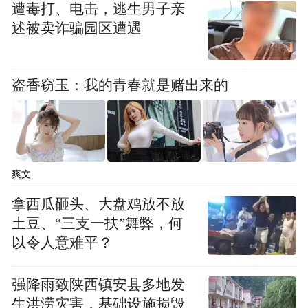
遭毒打、电击，逃生男子亲
述被卖诈骗园区遭遇
盗香窃玉：我的青春就是赌出来的
爽文
拿西瓜砸头、大盘鸡放不放
土豆、“三支一扶”舞弊，何
以令人意难平？
强降雨致陕西镇安县多地发
生洪涝灾害，基础设施损毁