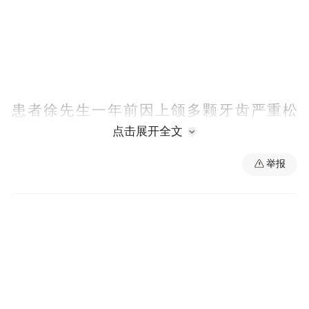
患者徐先生一年前因上颌多颗牙齿严重松
点击展开全文
动，咀嚼功能丧失，来到市中医院寻求治
疗。医疗团队利用患者佩戴稳定的活动义齿
举报
作为设计参考，通过高精度口内扫描，在
3Shape专业设计软件中进行了全面的术前规
划。不仅精准设计了上颌种植体的三维植入
位置、角度和深度，还创新性地设计并制作
了可拼接的个性化手术跟踪板与咬合记录
板。同时，依托数字化数据，通过3D打印制