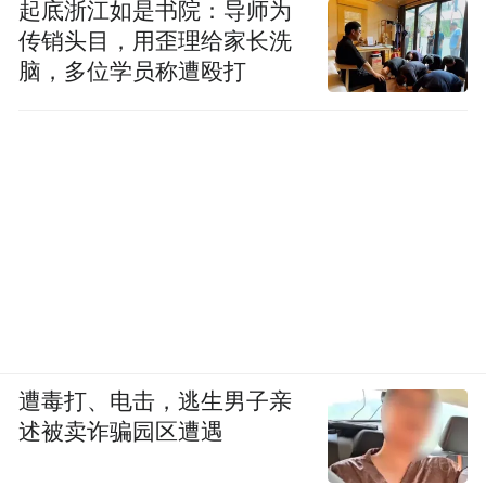
起底浙江如是书院：导师为
传销头目，用歪理给家长洗
脑，多位学员称遭殴打
遭毒打、电击，逃生男子亲
述被卖诈骗园区遭遇