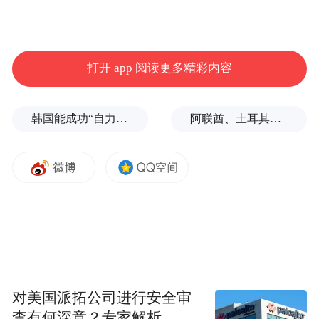
作出与规划完全匹配的临时修复体。
手术当日，在局部麻醉下，医疗团队凭借种
打开 app 阅读更多精彩内容
植机器人系统的引导，无需翻起牙龈组织
（未翻瓣），便精准、微创地完成了所有种
韩国能成功“自力更生”吗？
阿联酋、土耳其、沙特等8国外长发表联合声明
植体的植入。随后，预先制作的临时修复体
被顺利戴入，实现了“即种即用”。
“特别声明：以上作品内容(包括在内的视频、图片或音
频)为凤凰网旗下自媒体平台“大风号”用户上传并发
布，本平台仅提供信息存储空间服务。
Notice: The content above (including the videos,
pictures and audios if any) is uploaded and posted
by the user of Dafeng Hao, which is a social media
platform and merely provides information storage
对美国派拓公司进行安全审
space services.”
查有何深意？专家解析