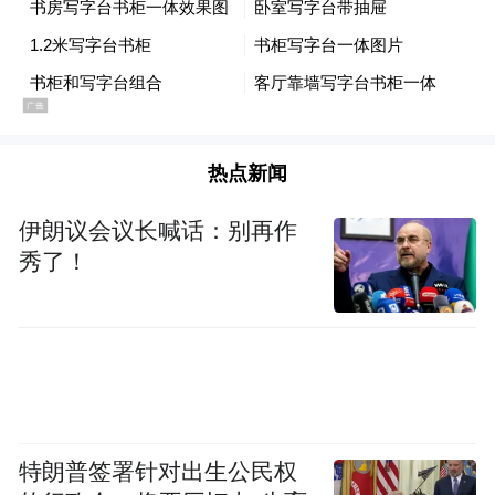
行为，被公安交管部门查处并依法处罚。但
梅某某无视交通法律法规，仍长期无证驾车
上路，严重危害公共安全。信州大队通过研
判，精准锁定出行时段、行驶路线，开展专
项布控行动。
热点新闻
2026年5月27日，上饶市公安局交通管理支队
伊朗议会议长喊话：别再作
信州大队通知驾驶人梅某某到案处理，针对
秀了！
其屡教屡犯，多次驾驶证吊销期间驾驶机动
车的违法行为，民警依法从严处置，对其作
出罚款800元，行政拘留7日的处罚。
特朗普签署针对出生公民权