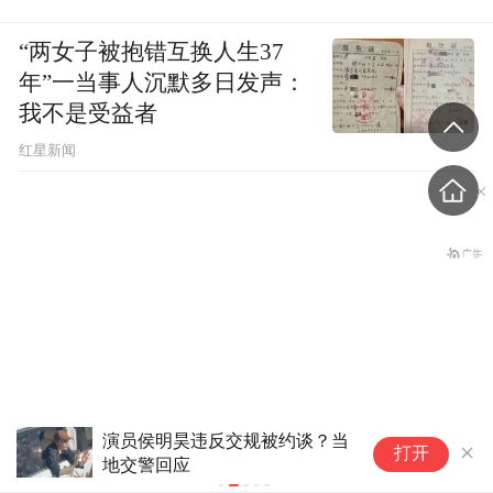
“两女子被抱错互换人生37
年”一当事人沉默多日发声：
我不是受益者
红星新闻
演员侯明昊违反交规被约谈？当
人
打开
地交警回应
白
德国高温致死1.19万人，为