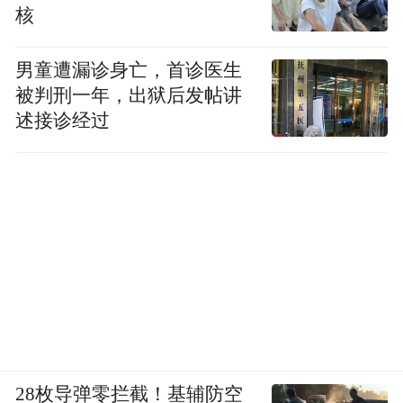
核
男童遭漏诊身亡，首诊医生
整治战果
被判刑一年，出狱后发帖讲
述接诊经过
上饶公安交管部门结合人工巡查+科技赋能，
精准打击各类无证、失驾等严重交通违法行
为。“扫雷1号”专项整治行动自开展以来，累
计查处此类违法行为598起，行政拘留14人。
上饶公安交警温馨提醒
无证驾驶违法行为
严重危害人民群众生命财产安全
28枚导弹零拦截！基辅防空