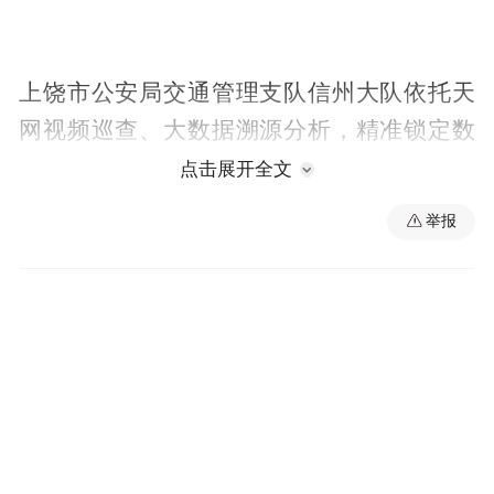
上饶市公安局交通管理支队信州大队依托天
网视频巡查、大数据溯源分析，精准锁定数
名曾因无证驾驶被路面处罚，仍多次偷偷驾
点击展开全文
车上路的违法人员，并成功拦截查处，从严
举报
从重处罚！
案例一：
2026年2月14日，驾驶人吴某某在信州区紫阳
大道因未依法取得机动车驾驶证驾驶机动车
的违法行为，被公安交管部门查处并依法处
罚，民警当场告知无证驾驶的重要危害及法