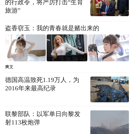
的行政令，将严厉打击“生育
旅游”
盗香窃玉：我的青春就是赌出来的
爽文
德国高温致死1.19万人，为
2016年来最高纪录
案例三：
驾驶人缪某某曾于2018年1月29日、2019年5
联黎部队：以军单日向黎发
月15日、2020年3月20日、2026年4月17日四
射113枚炮弹
次因未依法取得机动车驾驶证驾驶机动车的