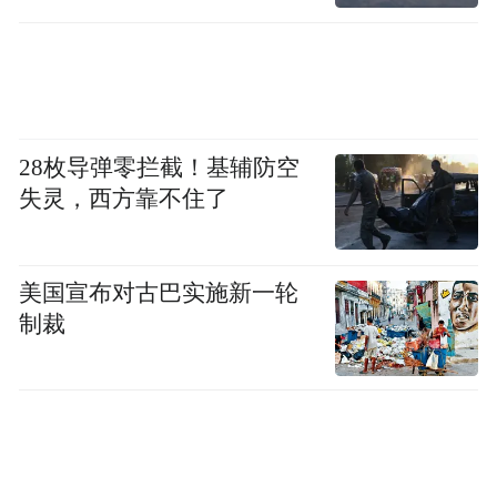
违法行为被依法处罚。信州大队依托天网监
控巡查溯源，发现缪某某在多次接受教育、
处罚后，仍不知悔改，无视法律法规，在未
取得驾驶证的情况下驾驶机动车。
28枚导弹零拦截！基辅防空
失灵，西方靠不住了
2026年6月9日，上饶市公安局交通管理支队
信州大队通知驾驶人缪某某到案处理。6月18
日，针对其违法情节恶劣，多次未依法取得
美国宣布对古巴实施新一轮
有效机动车驾驶证驾驶机动车的违法行为，
制裁
对其作出罚款1000元，行政拘留7日的处罚。