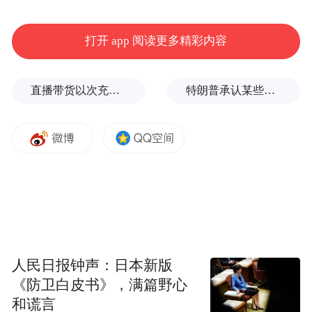
律后果，但驾驶人吴某某不吸取教训，抱有
侥幸心理，在没有任何驾驶资质的情况下仍
打开 app 阅读更多精彩内容
持续多次驾驶机动车上道路行驶。信州大队
通过天网监控发现驾驶人吴某某的情况，精
直播带货以次充好、拒不发货，算诈骗吗？
特朗普承认某些弹药供应紧张
准查缉布控。
2026年5月21日，信州大队通知驾驶人吴某某
到案处理，针对其屡教不改，多次未依法取
得机动车驾驶证驾驶机动车的违法行为，民
警依法从严处置，对其作出罚款1000元，行
政拘留10日的处罚。
人民日报钟声：日本新版
《防卫白皮书》，满篇野心
和谎言