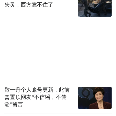
失灵，西方靠不住了
针对此类违法行为
上饶公安交管部门将紧盯不放
从严惩处！
请大家自觉遵守法律法规
共同营造安全、有序的道路交通环境
“特别声明：以上作品内容(包括在内的视频、图片或音
频)为凤凰网旗下自媒体平台“大风号”用户上传并发
敬一丹个人账号更新，此前
布，本平台仅提供信息存储空间服务。
曾置顶网友“不信谣，不传
Notice: The content above (including the videos,
谣”留言
pictures and audios if any) is uploaded and posted
by the user of Dafeng Hao, which is a social media