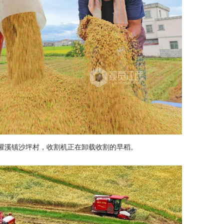
县灌溪镇沙坪村，收割机正在卸载收割的早稻。