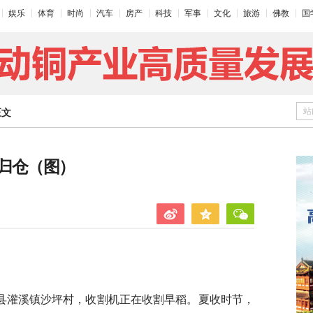
娱乐
体育
时尚
汽车
房产
科技
军事
文化
旅游
佛教
国
站
正文
归仓（图）
泰和县灌溪镇沙坪村，收割机正在收割早稻。夏收时节，