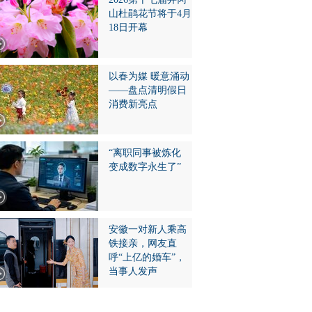
山杜鹃花节将于4月
18日开幕
以春为媒 暖意涌动
——盘点清明假日
消费新亮点
“离职同事被炼化
变成数字永生了”
安徽一对新人乘高
铁接亲，网友直
呼“上亿的婚车”，
当事人发声