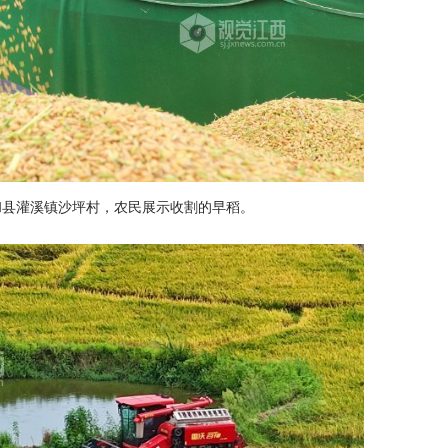
和县灌溪镇沙坪村，农民展示收割的早稻。