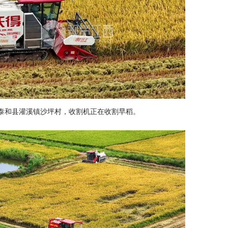
安市泰和县灌溪镇沙坪村，收割机正在收割早稻。