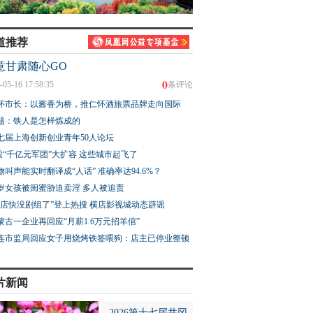
道推荐
意甘肃随心GO
0
-05-16 17:58:35
条评论
怀市长：以酱香为桥，推仁怀酒旅票品牌走向国际
题：铁人是怎样炼成的
七届上海创新创业青年50人论坛
股“千亿元军团”大扩容 这些城市起飞了
物叫声能实时翻译成“人话” 准确率达94.6%？
3岁女孩被闺蜜胁迫卖淫 多人被追责
横店快没剧组了”登上热搜 横店影视城动态辟谣
蒙古一企业再回应“月薪1.6万元招羊倌”
连市监局回应女子用烧烤铁签喂狗：店主已停业整顿
片新闻
2026第十七届井冈