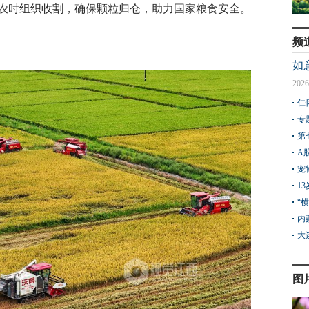
农时组织收割，确保颗粒归仓，助力国家粮食安全。
频
如
2026
仁
专
第
A
宠
1
“
内
大
图