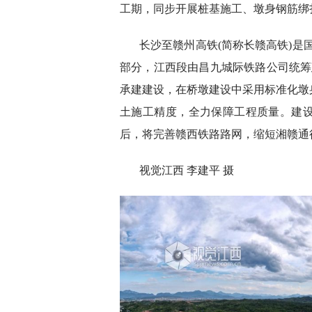
工期，同步开展桩基施工、墩身钢筋绑
长沙至赣州高铁(简称长赣高铁)是国
部分，江西段由昌九城际铁路公司统筹
承建建设，在桥墩建设中采用标准化墩
土施工精度，全力保障工程质量。建
后，将完善赣西铁路路网，缩短湘赣通
视觉江西 李建平 摄