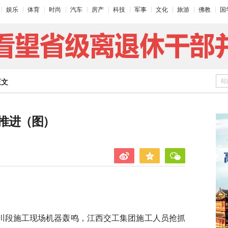
娱乐
体育
时尚
汽车
房产
科技
军事
文化
旅游
佛教
国
站
正文
推进（图）
省遂川段施工现场机器轰鸣，江西交工集团施工人员抢抓