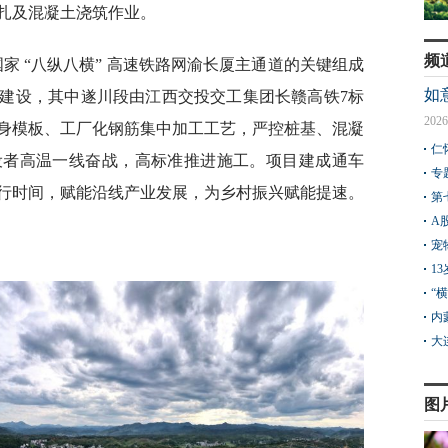
扎及混凝土浇筑作业。
频
家 “八纵八横” 高速铁路网渝长厦主通道的关键组成
如
建设，其中遂川段由江西交投交工集团长赣高铁7标
2026
身模板、工厂化钢筋集中加工工艺，严控桩基、混凝
仁
设者高温一线奋战，高标准推进施工。项目建成通车
专
行时间，赋能沿线产业发展，为乡村振兴赋能提速。
第
A
宠
1
“
内
大
图