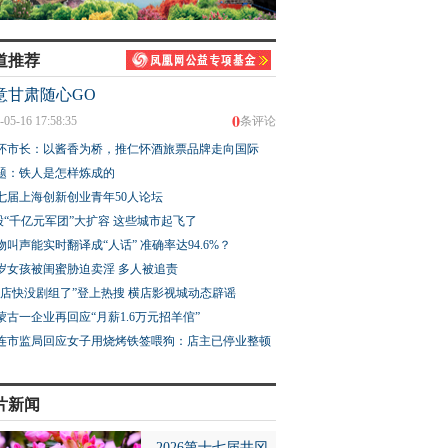
道推荐
意甘肃随心GO
0
-05-16 17:58:35
条评论
怀市长：以酱香为桥，推仁怀酒旅票品牌走向国际
题：铁人是怎样炼成的
七届上海创新创业青年50人论坛
股“千亿元军团”大扩容 这些城市起飞了
物叫声能实时翻译成“人话” 准确率达94.6%？
3岁女孩被闺蜜胁迫卖淫 多人被追责
横店快没剧组了”登上热搜 横店影视城动态辟谣
蒙古一企业再回应“月薪1.6万元招羊倌”
连市监局回应女子用烧烤铁签喂狗：店主已停业整顿
片新闻
2026第十七届井冈