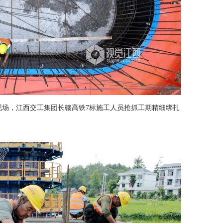
工现场，江西交工集团长赣高铁7标施工人员抢抓工期精细绑扎