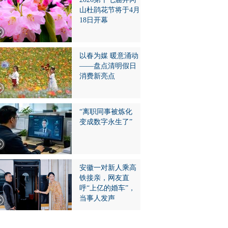
山杜鹃花节将于4月
18日开幕
以春为媒 暖意涌动
——盘点清明假日
消费新亮点
“离职同事被炼化
变成数字永生了”
安徽一对新人乘高
铁接亲，网友直
呼“上亿的婚车”，
当事人发声