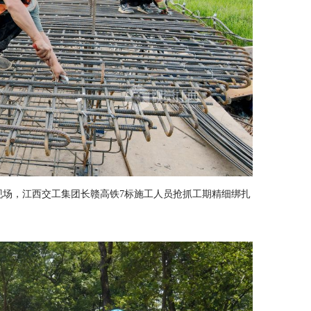
工现场，江西交工集团长赣高铁7标施工人员抢抓工期精细绑扎