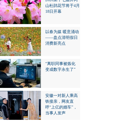
山杜鹃花节将于4月
18日开幕
以春为媒 暖意涌动
——盘点清明假日
消费新亮点
“离职同事被炼化
变成数字永生了”
安徽一对新人乘高
铁接亲，网友直
呼“上亿的婚车”，
当事人发声