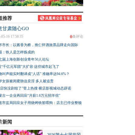
道推荐
意甘肃随心GO
0
-05-16 17:58:35
条评论
怀市长：以酱香为桥，推仁怀酒旅票品牌走向国际
题：铁人是怎样炼成的
七届上海创新创业青年50人论坛
股“千亿元军团”大扩容 这些城市起飞了
物叫声能实时翻译成“人话” 准确率达94.6%？
3岁女孩被闺蜜胁迫卖淫 多人被追责
横店快没剧组了”登上热搜 横店影视城动态辟谣
蒙古一企业再回应“月薪1.6万元招羊倌”
连市监局回应女子用烧烤铁签喂狗：店主已停业整顿
片新闻
2026第十七届井冈