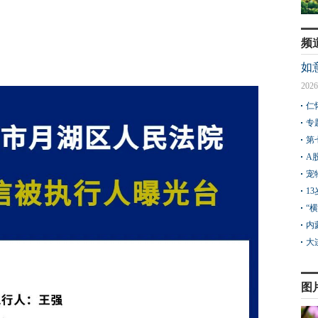
频
如
2026
仁
专
第
A
宠
1
“
内
大
图