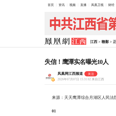
首页
资讯
视频
直播
凤凰卫视
财经
江西
>
赣鄱
>
失信！鹰潭实名曝光10人
凤凰网江西频道
2026年07月07日 15:31:02
来自江西
来源：天天鹰潭综合月湖区人民法
01