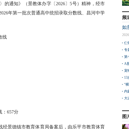
定〉的通知》（景教体办字〔2026〕5号）精神，经市
026年第一批次普通高中统招录取分数线、昌河中学
频
如
2026
数线
仁
专
第
A
宠
1
“
内
大
：657分
图
线经景德镇市教育体育局备案后，由乐平市教育体育