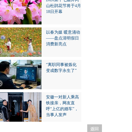
山杜鹃花节将于4月
18日开幕
以春为媒 暖意涌动
——盘点清明假日
消费新亮点
“离职同事被炼化
变成数字永生了”
安徽一对新人乘高
铁接亲，网友直
呼“上亿的婚车”，
当事人发声