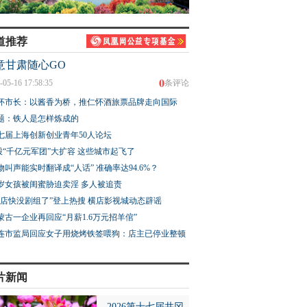
道推荐
意甘肃随心GO
0
-05-16 17:58:35
条评论
怀市长：以酱香为桥，推仁怀酒旅票品牌走向国际
题：铁人是怎样炼成的
七届上海创新创业青年50人论坛
股“千亿元军团”大扩容 这些城市起飞了
物叫声能实时翻译成“人话” 准确率达94.6%？
3岁女孩被闺蜜胁迫卖淫 多人被追责
横店快没剧组了”登上热搜 横店影视城动态辟谣
蒙古一企业再回应“月薪1.6万元招羊倌”
连市监局回应女子用烧烤铁签喂狗：店主已停业整顿
片新闻
2026第十七届井冈