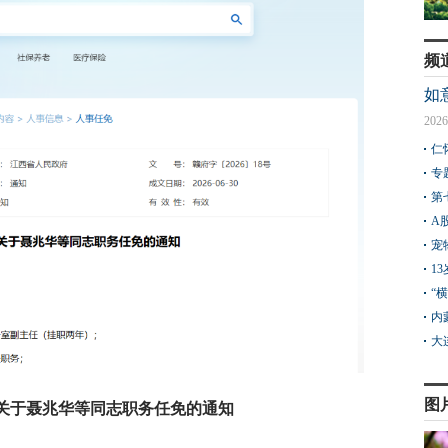
频
如
2026
仁
专
第
A
宠
1
“
内
大
图
关于聂兆华等同志职务任免的通知