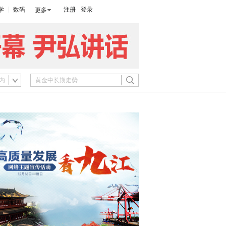
学
数码
注册
登录
更多
内