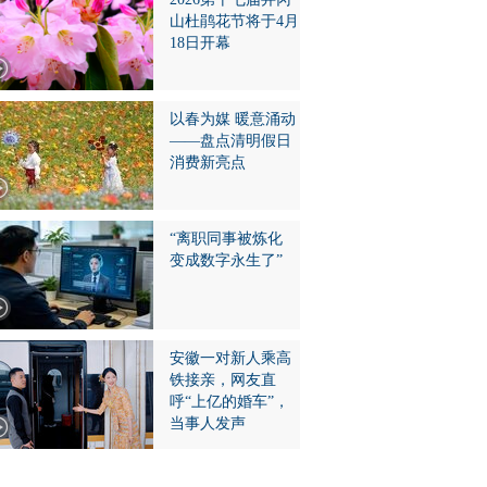
山杜鹃花节将于4月
18日开幕
以春为媒 暖意涌动
——盘点清明假日
消费新亮点
“离职同事被炼化
变成数字永生了”
安徽一对新人乘高
铁接亲，网友直
呼“上亿的婚车”，
当事人发声