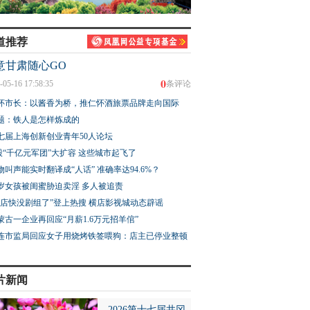
道推荐
意甘肃随心GO
0
-05-16 17:58:35
条评论
怀市长：以酱香为桥，推仁怀酒旅票品牌走向国际
题：铁人是怎样炼成的
七届上海创新创业青年50人论坛
股“千亿元军团”大扩容 这些城市起飞了
物叫声能实时翻译成“人话” 准确率达94.6%？
3岁女孩被闺蜜胁迫卖淫 多人被追责
横店快没剧组了”登上热搜 横店影视城动态辟谣
蒙古一企业再回应“月薪1.6万元招羊倌”
连市监局回应女子用烧烤铁签喂狗：店主已停业整顿
片新闻
2026第十七届井冈