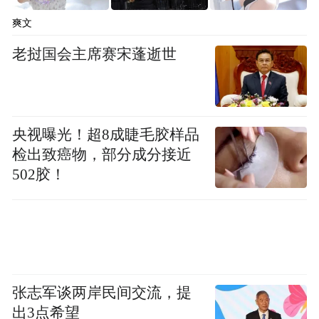
爽文
老挝国会主席赛宋蓬逝世
央视曝光！超8成睫毛胶样品
检出致癌物，部分成分接近
502胶！
张志军谈两岸民间交流，提
出3点希望