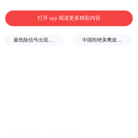
打开 app 阅读更多精彩内容
最危险信号出现！全球能源大动脉岌岌可危
中国拒绝美鹰派副防长访华？弦外之音被热议