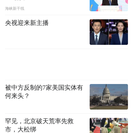
“特别声明：以上作品内容(包括在内的视频、图片或音
海峡新干线
频)为凤凰网旗下自媒体平台“大风号”用户上传并发
布，本平台仅提供信息存储空间服务。
央视迎来新主播
Notice: The content above (including the videos,
pictures and audios if any) is uploaded and posted
by the user of Dafeng Hao, which is a social media
platform and merely provides information storage
space services.”
被中方反制的7家美国实体有
何来头？
罕见，北京破天荒率先救
市，大松绑