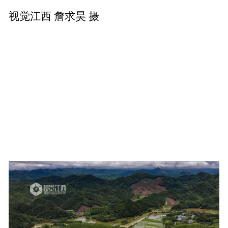
视觉江西 詹求昊 摄