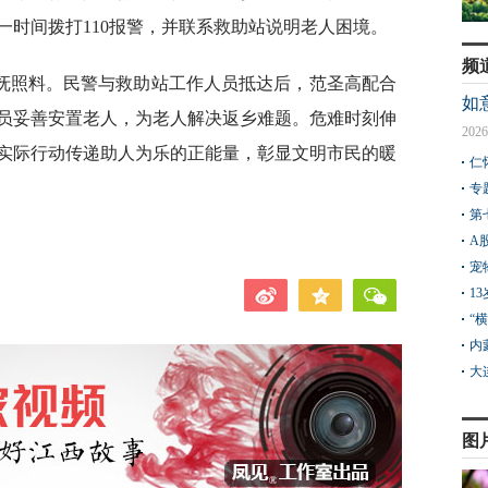
一时间拨打110报警，并联系救助站说明老人困境。
频
抚照料。民警与救助站工作人员抵达后，范圣高配合
如
员妥善安置老人，为老人解决返乡难题。危难时刻伸
2026
实际行动传递助人为乐的正能量，彰显文明市民的暖
仁
专
第
A
宠
1
“
内
大
图