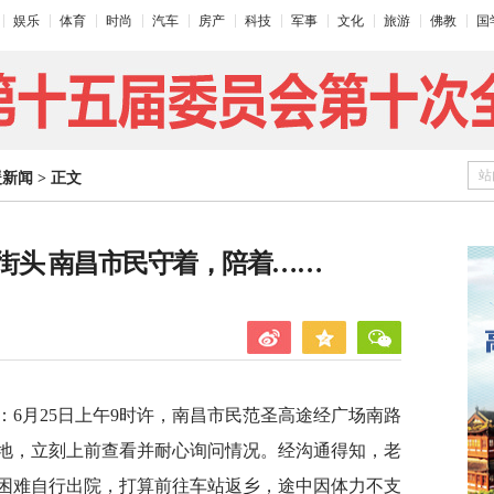
娱乐
体育
时尚
汽车
房产
科技
军事
文化
旅游
佛教
国
站
暖新闻
>
正文
街头 南昌市民守着，陪着……
：6月25日上午9时许，南昌市民范圣高途经广场南路
地，立刻上前查看并耐心询问情况。经沟通得知，老
困难自行出院，打算前往车站返乡，途中因体力不支