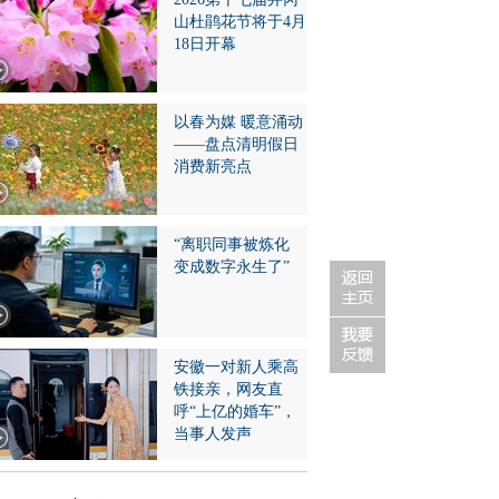
山杜鹃花节将于4月
18日开幕
以春为媒 暖意涌动
——盘点清明假日
消费新亮点
“离职同事被炼化
变成数字永生了”
安徽一对新人乘高
铁接亲，网友直
呼“上亿的婚车”，
当事人发声