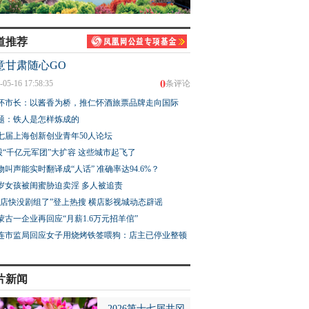
道推荐
意甘肃随心GO
0
-05-16 17:58:35
条评论
怀市长：以酱香为桥，推仁怀酒旅票品牌走向国际
题：铁人是怎样炼成的
七届上海创新创业青年50人论坛
股“千亿元军团”大扩容 这些城市起飞了
物叫声能实时翻译成“人话” 准确率达94.6%？
3岁女孩被闺蜜胁迫卖淫 多人被追责
横店快没剧组了”登上热搜 横店影视城动态辟谣
蒙古一企业再回应“月薪1.6万元招羊倌”
连市监局回应女子用烧烤铁签喂狗：店主已停业整顿
片新闻
2026第十七届井冈